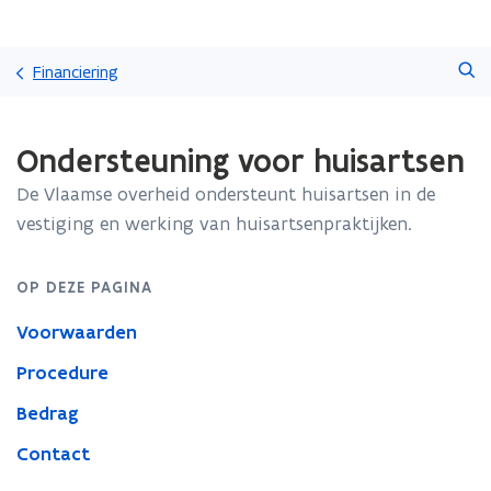
Overslaan
Zoeken
en
Financiering
naar
de
Gedaan
inhoud
Ondersteuning voor huisartsen
met
gaan
laden.
De Vlaamse overheid ondersteunt huisartsen in de
U
bevindt
vestiging en werking van huisartsenpraktijken.
zich
op:
OP DEZE PAGINA
Ondersteuning
voor
Voorwaarden
huisartsen
Procedure
Bedrag
Contact