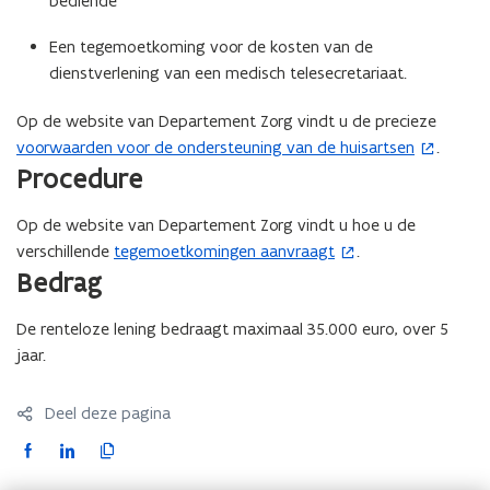
bediende
Een tegemoetkoming voor de kosten van de
dienstverlening van een medisch telesecretariaat.
Op de website van Departement Zorg vindt u de precieze
voorwaarden voor de ondersteuning van de huisartsen
.
(
Procedure
o
p
Op de website van Departement Zorg vindt u hoe u de
e
verschillende
tegemoetkomingen aanvraagt
.
(
n
Bedrag
o
t
p
i
De renteloze lening bedraagt maximaal 35.000 euro, over 5
e
n
jaar.
n
n
t
i
i
e
Deel deze pagina
n
u
F
L
K
n
w
a
i
o
i
v