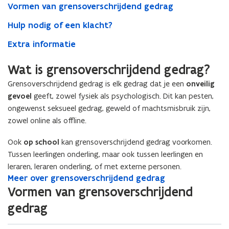
Vormen van grensoverschrijdend gedrag
Hulp nodig of een klacht?
Extra informatie
Wat is grensoverschrijdend gedrag?
Grensoverschrijdend gedrag is elk gedrag dat je een
onveilig
gevoel
geeft, zowel fysiek als psychologisch. Dit kan pesten,
ongewenst seksueel gedrag, geweld of machtsmisbruik zijn,
zowel online als offline.
Ook
op school
kan grensoverschrijdend gedrag voorkomen.
Tussen leerlingen onderling, maar ook tussen leerlingen en
leraren, leraren onderling, of met externe personen.
M
Meer over grensoverschrijdend gedrag
M
e
e
Vormen van grensoverschrijdend
e
e
gedrag
r
r
o
o