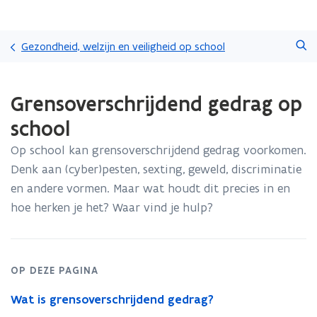
Overslaan
Zoeken
en
Gezondheid, welzijn en veiligheid op school
naar
de
Gedaan
inhoud
Grensoverschrijdend gedrag op
met
gaan
laden.
school
U
bevindt
Op school kan grensoverschrijdend gedrag voorkomen.
zich
Denk aan (cyber)pesten, sexting, geweld, discriminatie
op:
Grensoverschrijdend
en andere vormen. Maar wat houdt dit precies in en
gedrag
hoe herken je het? Waar vind je hulp?
op
school
OP DEZE PAGINA
Wat is grensoverschrijdend gedrag?