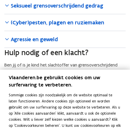
v
v
Seksueel grensoverschrijdend gedrag
e
e
r
r
g
g
(Cyber)pesten, plagen en ruziemaken
r
r
e
e
n
n
Agressie en geweld
s
s
o
o
Hulp nodig of een klacht?
v
v
e
e
Ben jij of is je kind het slachtoffer van grensoverschrijdend
r
r
gedrag zoals pesten, geweld, discriminatie of ongewenste
s
s
Vlaanderen.be gebruikt cookies om uw
seksuele handelingen?
c
c
surfervaring te verbeteren.
h
h
Lees meer over waar je hulp vindt
r
r
Sommige cookies zijn noodzakelijk om de website optimaal te
Extra informatie
i
i
laten functioneren. Andere cookies zijn optioneel en worden
j
j
gebruikt om uw surfervaring op deze website te verbeteren. Als u
d
d
Verwante pagina’s
op 'Alle cookies aanvaarden' klikt, aanvaardt u ook de optionele
e
e
cookies. Wilt u liever zelf kiezen welke cookies u aanvaardt? Klik
n
n
Gezondheid op school
op 'Cookievoorkeuren beheren'. U kunt uw cookievoorkeuren op elk
d
d