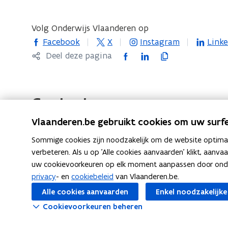
Volg Onderwijs Vlaanderen op
opent in nieuw venster
opent in nieuw venster
opent in nieuw venster
opent i
Facebook
X
Instagram
Linke
F
L
K
Deel deze pagina
a
i
o
c
n
p
e
k
i
Contact
b
e
e
Vlaanderen.be gebruikt cookies om uw surfe
o
d
e
o
i
r
Sommige cookies zijn noodzakelijk om de website optimaal
k
n
l
verbeteren. Als u op 'Alle cookies aanvaarden' klikt, aanva
Vragen? Neem contact op met je school.
uw cookievoorkeuren op elk moment aanpassen door ondera
o
o
i
privacy
- en
cookiebeleid
van Vlaanderen.be.
p
p
n
Alle cookies aanvaarden
Enkel noodzakelijke
e
e
k
n
n
n
Cookievoorkeuren beheren
t
t
a