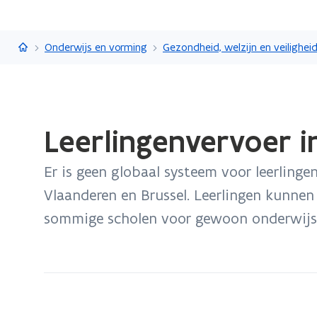
Vlaanderen.be
Onderwijs en vorming
Gedaan
Leerlingenvervoer 
met
laden.
Er is geen globaal systeem voor leerling
U
bevindt
Vlaanderen en Brussel. Leerlingen kunne
zich
sommige scholen voor gewoon onderwijs is
op:
Leerlingenvervoer
in
het
gewoon