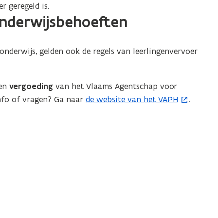
r geregeld is.
onderwijsbehoeften
nderwijs, gelden ook de regels van leerlingenvervoer
een
vergoeding
van het Vlaams Agentschap voor
nfo of vragen? Ga naar
de website van het VAPH
.
(
o
p
e
n
t
i
n
n