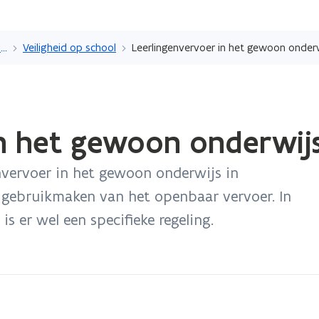
Overslaan
en
Gezondheid, welzijn en veiligheid op school
Veiligheid op school
Leerlingenvervoer in het gewoon onder
naar
de
inhoud
gaan
in het gewoon onderwij
envervoer in het gewoon onderwijs in
n gebruikmaken van het openbaar vervoer. In
 er wel een specifieke regeling.