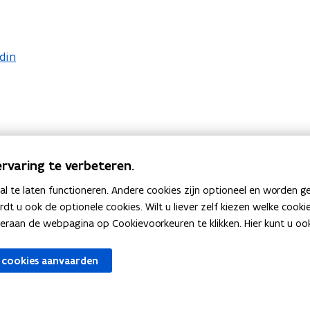
i
e
u
n nieuw venster
w
din
v
e
n
s
t
rvaring te verbeteren.
e
r
 te laten functioneren. Andere cookies zijn optioneel en worden g
)
ardt u ook de optionele cookies. Wilt u liever zelf kiezen welke cook
an de webpagina op Cookievoorkeuren te klikken. Hier kunt u ook 
 cookies aanvaarden