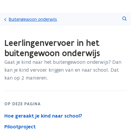
Overslaan
Zoeken
en
Buitengewoon onderwijs
naar
de
Gedaan
inhoud
Leerlingenvervoer in het
met
gaan
laden.
buitengewoon onderwijs
U
bevindt
Gaat je kind naar het buitengewoon onderwijs? Dan
zich
kan je kind vervoer krijgen van en naar school. Dat
op:
Leerlingenvervoer
kan op 2 manieren.
in
het
buitengewoon
onderwijs
OP DEZE PAGINA
Hoe geraakt je kind naar school?
Pilootproject