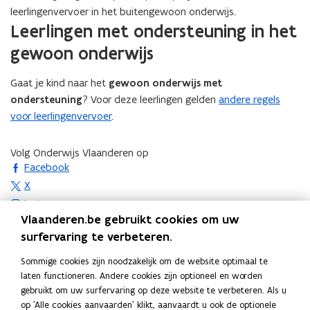
r
v
i
e
leerlingenvervoer in het buitengewoon onderwijs.
v
o
e
f
Leerlingen met ondersteuning in het
o
e
f
b
e
r
gewoon onderwijs
b
u
r
u
s
s
v
Gaat je kind naar het
gewoon onderwijs met
v
e
ondersteuning
?
Voor deze leerlingen gelden
andere regels
e
r
voor leerlingenvervoer
.
r
v
v
o
o
Volg Onderwijs Vlaanderen op
e
e
opent in nieuw venster
Facebook
r
r
opent in nieuw venster
X
opent in nieuw venster
Instagram
Vlaanderen.be gebruikt cookies om uw
opent in nieuw venster
Linkedin
surfervaring te verbeteren.
Deel deze pagina
F
L
K
Sommige cookies zijn noodzakelijk om de website optimaal te
a
i
o
laten functioneren. Andere cookies zijn optioneel en worden
gebruikt om uw surfervaring op deze website te verbeteren. Als u
c
n
p
Contact
op 'Alle cookies aanvaarden' klikt, aanvaardt u ook de optionele
e
k
i