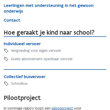
Leerlingen met ondersteuning in het gewoon
onderwijs
Contact
Hoe geraakt je kind naar school?
I
I
Individueel vervoer
n
n
d
Vergoeding voor eigen vervoer
d
i
i
Gratis abonnement openbaar vervoer
v
v
i
i
d
C
d
u
C
Collectief busvervoer
o
u
e
o
l
Schoolbus
e
e
l
l
e
l
l
e
l
v
Pilootproject
e
c
v
e
c
t
e
r
t
i
In sommige regio’s loopt een
pilootproject
voor