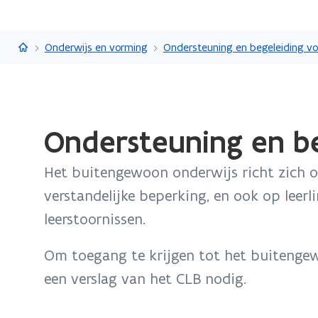
Vlaanderen.be
Onderwijs en vorming
Gedaan
Ondersteuning en b
met
laden.
Het buitengewoon onderwijs richt zich op
U
bevindt
verstandelijke beperking, en ook op leerl
zich
leerstoornissen.
op:
Ondersteuning
Om toegang te krijgen tot het buitengew
en
een verslag van het CLB nodig.
begeleiding
in