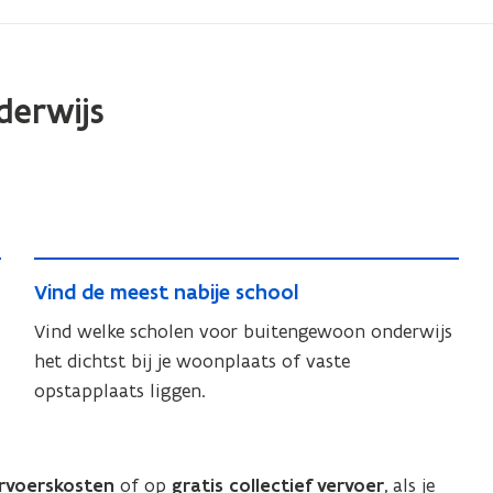
derwijs
V
V
Vind de meest nabije school
i
i
n
Vind welke scholen voor buitengewoon onderwijs
n
d
het dichtst bij je woonplaats of vaste
d
d
opstapplaats liggen.
d
e
e
m
m
e
e
ervoerskosten
of op
gratis collectief vervoer
, als je