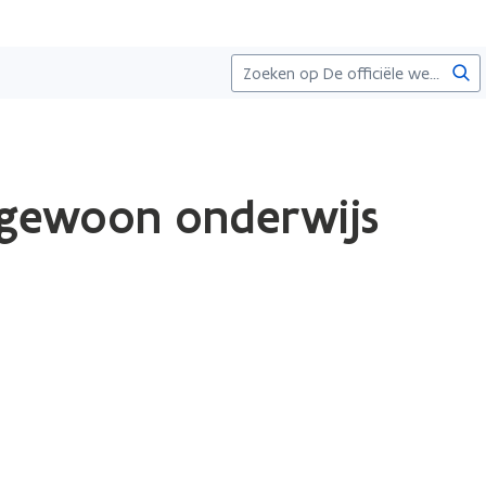
Zoe
engewoon onderwijs