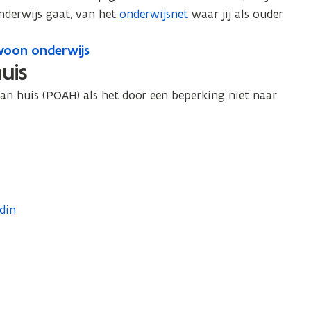
e
e
nderwijs gaat, van het
onderwijsnet
waar jij als ouder
s
s
t
t
ewoon onderwijs
n
n
uis
a
a
b
an huis (POAH) als het door een beperking niet naar
b
i
j
i
e
j
s
e
c
s
h
c
o
n nieuw venster
din
h
o
o
l
o
l