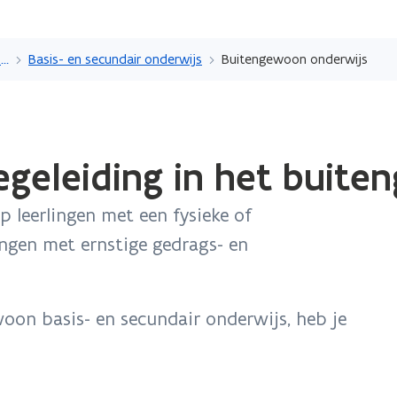
Overslaan
en
Ondersteuning en begeleiding voor leerlingen, cursisten en studenten
Basis- en secundair onderwijs
Buitengewoon onderwijs
naar
de
inhoud
gaan
egeleiding in het buit
 leerlingen met een fysieke of
ingen met ernstige gedrags- en
oon basis- en secundair onderwijs, heb je