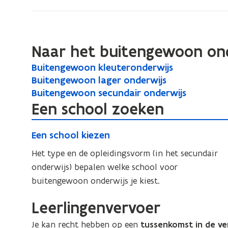
het
buitengewoon
onderwijs
Naar het buitengewoon on
B
Buitengewoon kleuteronderwijs
B
u
B
Buitengewoon lager onderwijs
B
u
i
u
B
Buitengewoon secundair onderwijs
B
u
i
t
i
u
Een school zoeken
u
i
t
e
t
i
i
t
e
E
n
e
t
E
t
Een school kiezen
e
n
e
g
n
e
e
e
n
g
e
g
n
n
Het type en de opleidingsvorm (in het secundair
n
n
g
e
w
e
g
s
onderwijs) bepalen welke school voor
s
g
o
e
w
e
w
c
buitengewoon onderwijs je kiest.
c
o
o
e
w
w
o
h
h
n
o
o
w
Leerlingenvervoer
o
o
o
o
k
n
o
o
o
n
o
o
Je kan recht hebben op een
tussenkomst in de v
l
l
n