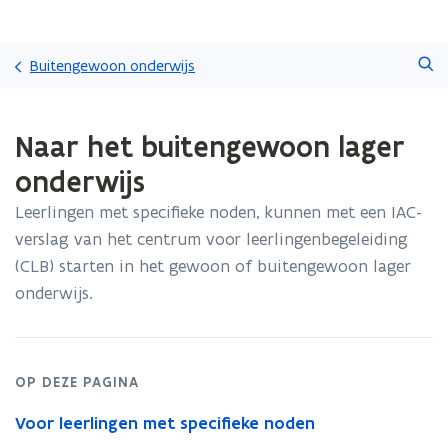
Overslaan
Zoeken
en
Buitengewoon onderwijs
naar
de
Gedaan
inhoud
Naar het buitengewoon lager
met
gaan
laden.
onderwijs
U
bevindt
Leerlingen met specifieke noden, kunnen met een IAC-
zich
verslag van het centrum voor leerlingenbegeleiding
op:
Naar
(CLB) starten in het gewoon of buitengewoon lager
het
onderwijs.
buitengewoon
lager
onderwijs
OP DEZE PAGINA
Voor leerlingen met specifieke noden