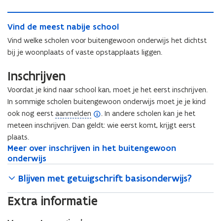
s
c
c
h
V
h
o
V
Vind de meest nabije school
i
o
o
i
n
Vind welke scholen voor buitengewoon onderwijs het dichtst
o
l
n
d
l
bij je woonplaats of vaste opstapplaats liggen.
k
d
d
k
i
d
e
i
Inschrijven
e
e
m
e
z
m
e
Voordat je kind naar school kan, moet je het eerst inschrijven.
z
e
e
e
In sommige scholen buitengewoon onderwijs moet je je kind
e
n
e
s
(
ook nog eerst
aanmelden
. In andere scholen kan je het
n
s
t
o
meteen inschrijven. Dan geldt: wie eerst komt, krijgt eerst
t
n
p
plaats.
n
a
M
Meer over inschrijven in het buitengewoon
M
e
a
b
e
onderwijs
e
b
n
i
e
e
i
j
d
Blijven met getuigschrift basisonderwijs?
r
r
j
e
e
o
o
e
s
f
Extra informatie
v
v
s
c
i
e
e
c
h
r
n
r