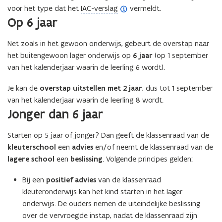
(
voor het type dat het
IAC-verslag
vermeldt.
Op 6 jaar
o
p
Net zoals in het gewoon onderwijs, gebeurt de overstap naar
e
het buitengewoon lager onderwijs op
n
6 jaar
(op 1 september
van het kalenderjaar waarin de leerling 6 wordt).
d
e
Je kan de
overstap uitstellen met 2 jaar
, dus tot 1 september
f
van het kalenderjaar waarin de leerling 8 wordt.
i
Jonger dan 6 jaar
n
i
Starten op 5 jaar of jonger? Dan geeft de klassenraad van de
t
kleuterschool
een
advies
en/of neemt de klassenraad van de
i
lagere school
een
beslissing
. Volgende principes gelden:
e
)
Bij een
positief advies
van de klassenraad
kleuteronderwijs kan het kind starten in het lager
onderwijs. De ouders nemen de uiteindelijke beslissing
over de vervroegde instap, nadat de klassenraad zijn