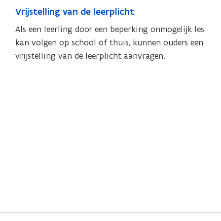
V
Vrijstelling van de leerplicht
V
r
r
Als een leerling door een beperking onmogelijk les
i
i
kan volgen op school of thuis, kunnen ouders een
j
j
vrijstelling van de leerplicht aanvragen.
s
s
t
t
e
e
l
l
l
i
l
n
i
g
n
v
g
a
v
n
a
d
n
e
d
l