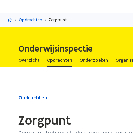
Onderwijsinspectie
Opdrachten
Zorgpunt
Onderwijsinspectie
Overzicht
Opdrachten
Onderzoeken
Organisa
Gedaan
Opdrachten
met
laden.
Zorgpunt
U
bevindt
Zorgpunt behandelt de aanvragen voor p