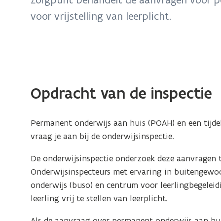
zich
voor vrijstelling van leerplicht.
op:
Zorgpunt
Opdracht van de inspectie
Permanent onderwijs aan huis (POAH) en een tijdeli
vraag je aan bij de onderwijsinspectie.
De onderwijsinspectie onderzoek deze aanvragen t
Onderwijsinspecteurs met ervaring in buitengewo
onderwijs (buso) en centrum voor leerlingbegeleid
leerling vrij te stellen van leerplicht.
Als de aanvraag over permanent onderwijs aan hui