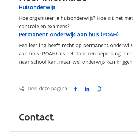
H
Huisonderwijs
H
u
u
Hoe organiseer je huisonderwijs? Hoe zit het met
i
i
controle en examens?
s
s
P
Permanent onderwijs aan huis (POAH)
P
o
o
e
e
n
Een leerling heeft recht op permanent onderwijs
r
n
d
r
aan huis (POAH) als het door een beperking niet
m
d
e
m
naar school kan, maar wel onderwijs kan krijgen.
a
e
r
a
n
w
r
n
e
i
w
e
n
j
F
L
K
Deel deze pagina
i
n
t
s
a
i
o
j
o
t
c
n
p
s
n
o
e
k
i
d
Contact
n
b
e
e
e
d
r
o
d
e
e
w