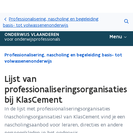
Overslaan
Zoeken
en
Professionalisering, nascholing en begeleiding
naar
basis- tot volwassenenonderwijs
de
ONDERWIJS VLAANDEREN
Menu
inhoud
voor onderwijsprofessionals
gaan
Gedaan
Professionalisering, nascholing en begeleiding basis- tot
met
volwassenenonderwijs
laden.
U
Lijst van
bevindt
zich
professionaliseringsorganisaties
op:
bij KlasCement
Lijst
van
In de lijst met professionaliseringsorganisaties
professionaliseringsorganisaties
(nascholingsorganisaties) van KlasCement vind je een
bij
KlasCement
nascholingsaanbod voor leraren, directies en andere
personeelsleden in het onderwijs.