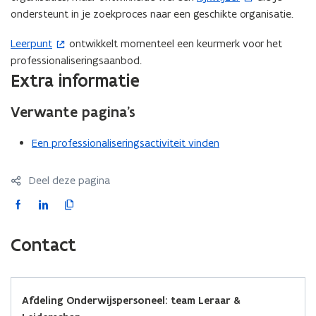
ondersteunt in je zoekproces naar een geschikte organisatie.
o
p
Leerpunt
ontwikkelt momenteel een keurmerk voor het
(
e
professionaliseringsaanbod.
o
n
Extra informatie
p
t
e
i
Verwante pagina’s
n
n
t
n
Een professionaliseringsactiviteit vinden
i
i
n
e
n
Deel deze pagina
u
i
w
F
L
K
e
v
a
i
o
u
e
c
n
p
Contact
w
n
e
k
i
v
s
b
e
e
e
t
o
d
e
n
Afdeling Onderwijspersoneel: team Leraar &
e
o
i
r
s