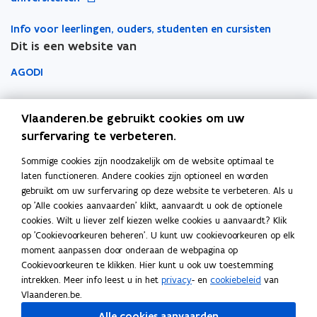
i
p
w
r
r
e
n
l
v
Info voor leerlingen, ouders, studenten en cursisten
n
n
i
e
Dit is een website van
t
i
c
n
i
e
AGODI
a
s
n
u
t
t
n
AHOVOKS
w
i
e
i
Vlaanderen.be gebruikt cookies om uw
v
e
r
e
Departement Onderwijs en Vorming
surfervaring te verbeteren.
e
)
u
n
Sommige cookies zijn noodzakelijk om de website optimaal te
Onderwijsinspectie
w
s
laten functioneren. Andere cookies zijn optioneel en worden
v
t
gebruikt om uw surfervaring op deze website te verbeteren. Als u
Over het beleidsdomein Onderwijs en Vorming
e
op 'Alle cookies aanvaarden' klikt, aanvaardt u ook de optionele
e
Fout gezien?
n
cookies. Wilt u liever zelf kiezen welke cookies u aanvaardt? Klik
r
s
op 'Cookievoorkeuren beheren'. U kunt uw cookievoorkeuren op elk
Help de website te verbeteren
moment aanpassen door onderaan de webpagina op
t
Cookievoorkeuren te klikken. Hier kunt u ook uw toestemming
e
intrekken. Meer info leest u in het
privacy
- en
cookiebeleid
van
r
Vlaanderen.be.
Volg Onderwijs Vlaanderen op
Alle cookies aanvaarden