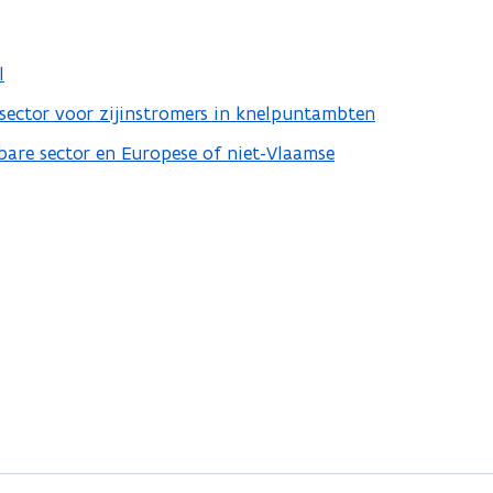
l
vésector voor zijinstromers in knelpuntambten
nbare sector en Europese of niet-Vlaamse