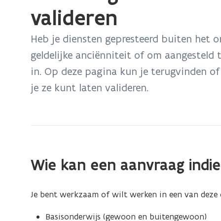
bevindt
valideren
zich
op:
Heb je diensten gepresteerd buiten het o
Aanvraag
geldelijke anciënniteit of om aangesteld 
indienen
in. Op deze pagina kun je terugvinden o
om
je ze kunt laten valideren.
diensten
buiten
het
onderwijs
te
valideren
Wie kan een aanvraag indi
Je bent werkzaam of wilt werken in een van deze 
Basisonderwijs (gewoon en buitengewoon)