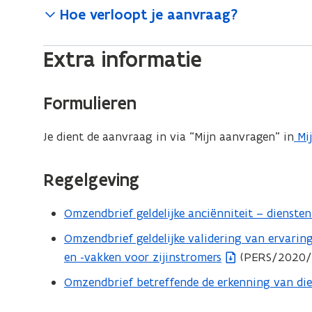
Hoe verloopt je aanvraag?
Extra informatie
Formulieren
Je dient de aanvraag in via “Mijn aanvragen” in
Mij
(
o
p
Regelgeving
e
n
Omzendbrief geldelijke anciënniteit – dienste
(
t
b
Omzendbrief geldelijke validering van ervari
(
i
e
en -vakken voor zijinstromers
(PERS/2020/
b
n
s
e
Omzendbrief betreffende de erkenning van die
(
n
t
s
b
i
a