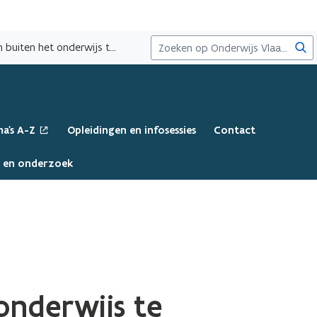
Zoe
Aanvraag indienen om diensten buiten het onderwijs te valideren
a's A-Z
Opleidingen en infosessies
Contact
a en onderzoek
onderwijs te