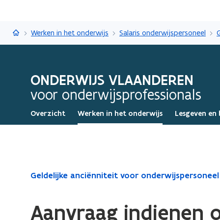
Onderwijs Vlaanderen
Werken in het onderwijs
Salaris onderwijspersoneel
ONDERWIJS VLAANDEREN
voor onderwijsprofessionals
Overzicht
Werken in het onderwijs
Lesgeven en 
Gedaan
Geldelijke anciënniteit voor onderwijspersoneel
met
laden.
Aanvraag indienen o
U