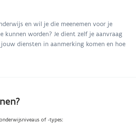
n
s
t
e
nderwijs en wil je die meenemen voor je
r
te kunnen worden? Je dient zelf je aanvraag
f jouw diensten in aanmerking komen en hoe
enen?
onderwijsniveaus of -types: