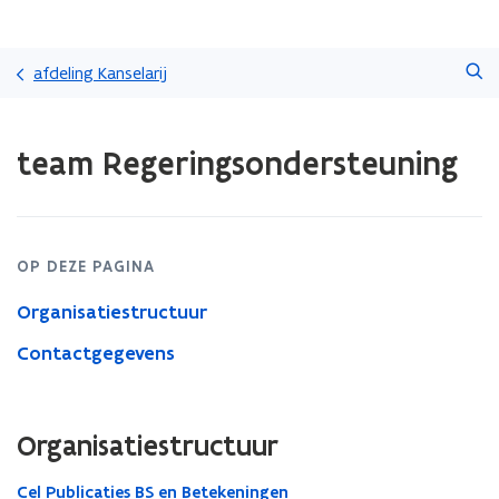
Overslaan
Zoeken
en
afdeling Kanselarij
naar
de
Gedaan
inhoud
team Regeringsondersteuning
met
gaan
laden.
U
bevindt
zich
OP DEZE PAGINA
op:
team
Organisatiestructuur
Regeringsondersteuning
Contactgegevens
Organisatiestructuur
Cel Publicaties BS en Betekeningen