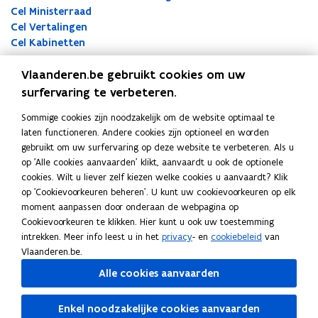
Cel Ministerraad
Cel Vertalingen
Cel Kabinetten
Contactgegevens
Vlaanderen.be gebruikt cookies om uw
surfervaring te verbeteren.
team Regeringsondersteuning
Sommige cookies zijn noodzakelijk om de website optimaal te
Adres
laten functioneren. Andere cookies zijn optioneel en worden
Departement Kanselarij en Buitenlandse Zaken
gebruikt om uw surfervaring op deze website te verbeteren. Als u
team Regeringsondersteuning
op 'Alle cookies aanvaarden' klikt, aanvaardt u ook de optionele
cookies. Wilt u liever zelf kiezen welke cookies u aanvaardt? Klik
Marie-Elisabeth Belpairegebouw
op 'Cookievoorkeuren beheren'. U kunt uw cookievoorkeuren op elk
Simon Bolivarlaan 17, 1000 Brussel, België
moment aanpassen door onderaan de webpagina op
o
Routeplanner
Cookievoorkeuren te klikken. Hier kunt u ook uw toestemming
p
intrekken. Meer info leest u in het
privacy
- en
cookiebeleid
van
Postadres
e
Vlaanderen.be.
n
Departement Kanselarij en Buitenlandse Zaken
t
team Regeringsondersteuning
Alle cookies aanvaarden
i
Koning Albert II laan 15 bus 207, 1210 Brussel, België
n
Enkel noodzakelijke cookies aanvaarden
n