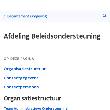
Overslaan
Zoeken
en
Departement Omgeving
naar
de
Gedaan
inhoud
Afdeling Beleidsondersteuning
met
gaan
laden.
U
bevindt
zich
OP DEZE PAGINA
op:
Afdeling
Organisatiestructuur
Beleidsondersteuning
Contactgegevens
Contactpersonen
Organisatiestructuur
Team Administratieve Ondersteuning