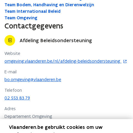
Team Bodem, Handhaving en Dierenwelzijn
Team Internationaal Beleid
Team Omgeving
Contactgegevens
Afdeling Beleidsondersteuning
Website
o
omgeving.vlaanderen.be/nl/afdeling-beleidsondersteuning
p
E-mail
e
n
bo.omgeving@vlaanderen.be
t
Telefoon
i
02 553 83 79
n
n
Adres
i
Departement Omgeving
e
Afdeling Beleidsondersteuning
u
Vlaanderen.be gebruikt cookies om uw
w
Herman Teirlinckgebouw