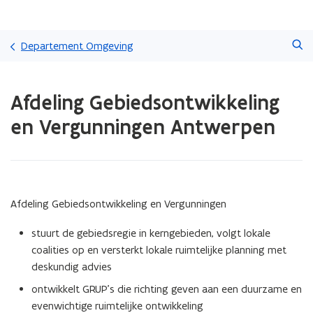
Overslaan
Zoeken
en
Departement Omgeving
naar
de
Gedaan
inhoud
Afdeling Gebiedsontwikkeling
met
gaan
laden.
en Vergunningen Antwerpen
U
bevindt
zich
op:
Afdeling
Gebiedsontwikkeling
Afdeling Gebiedsontwikkeling en Vergunningen
en
Vergunningen
stuurt de gebiedsregie in kerngebieden, volgt lokale
Antwerpen
coalities op en versterkt lokale ruimtelijke planning met
deskundig advies
ontwikkelt GRUP’s die richting geven aan een duurzame en
evenwichtige ruimtelijke ontwikkeling