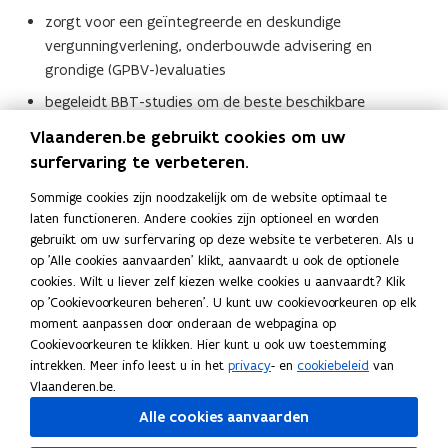
zorgt voor een geïntegreerde en deskundige
vergunningverlening, onderbouwde advisering en
grondige (GPBV-)evaluaties
begeleidt BBT-studies om de beste beschikbare
technieken te vertalen naar een ambitieus en haalbaar
Vlaanderen.be gebruikt cookies om uw
omgevingsbeleid.
surfervaring te verbeteren.
Contactgegevens
Sommige cookies zijn noodzakelijk om de website optimaal te
laten functioneren. Andere cookies zijn optioneel en worden
Afdeling Gebiedsontwikkeling en
gebruikt om uw surfervaring op deze website te verbeteren. Als u
Vergunningen Antwerpen
op 'Alle cookies aanvaarden' klikt, aanvaardt u ook de optionele
cookies. Wilt u liever zelf kiezen welke cookies u aanvaardt? Klik
E-mail
op 'Cookievoorkeuren beheren'. U kunt uw cookievoorkeuren op elk
gva.omgeving@vlaanderen.be
moment aanpassen door onderaan de webpagina op
Cookievoorkeuren te klikken. Hier kunt u ook uw toestemming
Postadres
intrekken. Meer info leest u in het
privacy
- en
cookiebeleid
van
Departement Omgeving
Vlaanderen.be.
Afdeling Gebiedsontwikkeling en Vergunningen
Antwerpen
Alle cookies aanvaarden
Koning Albert II laan 15 bus 560, 1210 Brussel, België