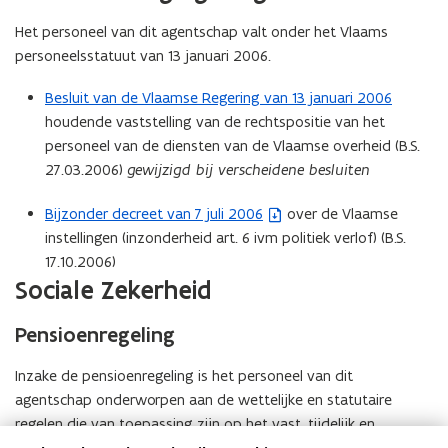
r
a
i
)
Het personeel van dit agentschap valt onder het Vlaams
n
n
personeelsstatuut van 13 januari 2006.
d
n
o
i
Besluit van de Vlaamse Regering van 13 januari 2006
p
e
houdende vaststelling van de rechtspositie van het
e
u
personeel van de diensten van de Vlaamse overheid (B.S.
n
w
27.03.2006)
gewijzigd bij verscheidene besluiten
t
v
i
e
Bijzonder decreet van 7 juli 2006
over de Vlaamse
(
n
n
instellingen (inzonderheid art. 6 ivm politiek verlof) (B.S.
b
n
s
17.10.2006)
e
i
t
Sociale Zekerheid
s
e
e
t
u
r
Pensioenregeling
a
w
)
n
v
Inzake de pensioenregeling is het personeel van dit
d
e
agentschap onderworpen aan de wettelijke en statutaire
o
n
regelen die van toepassing zijn op het vast, tijdelijk en
p
s
hulppersoneel van het Rijk [zie de bijzondere wet van 8