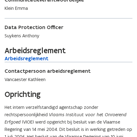
w
Klein Emma
v
e
n
Data Protection Officer
s
Suykens Anthony
t
e
Arbeidsreglement
r
A
Arbeidsreglement
A
r
r
b
Contactpersoon arbeidsreglement
b
e
e
Vancaester Kathleen
i
i
d
d
Oprichting
s
s
r
r
Het intern verzelfstandigd agentschap zonder
e
e
rechtspersoonlijkheid
Vlaams Instituut voor het Onroerend
g
g
l
Erfgoed
(VIOE) werd opgericht bij besluit van de Vlaamse
l
e
e
Regering van 14 mei 2004. Dit besluit is in werking getreden op
m
m
1 juli 2006. Het besluit van de Vlaamse Regering van 10 juni