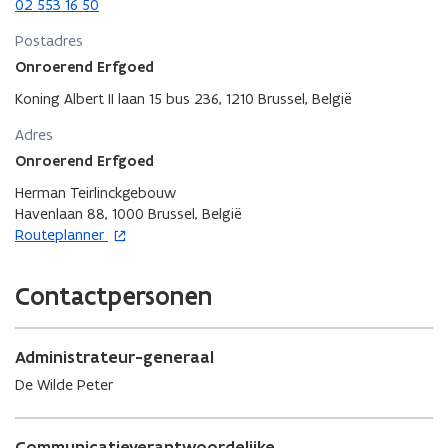
02 553 16 50
n
e
n
u
Postadres
i
w
Onroerend Erfgoed
e
v
u
e
Koning Albert II laan 15 bus 236, 1210 Brussel, België
w
n
v
s
Adres
e
t
Onroerend Erfgoed
n
e
Herman Teirlinckgebouw
s
r
Havenlaan 88, 1000 Brussel, België
t
o
Routeplanner
e
p
r
e
Contactpersonen
n
t
i
Administrateur-generaal
n
n
De Wilde Peter
i
e
u
Communicatieverantwoordelijke