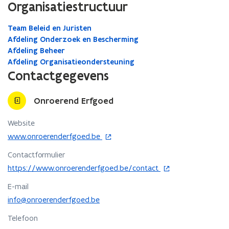
Organisatiestructuur
Team Beleid en Juristen
Afdeling Onderzoek en Bescherming
Afdeling Beheer
Afdeling Organisatieondersteuning
Contactgegevens
Onroerend Erfgoed
Website
o
www.onroerenderfgoed.be
p
Contactformulier
e
o
n
https://www.onroerenderfgoed.be/contact
p
t
E-mail
e
i
n
info@onroerenderfgoed.be
n
t
n
Telefoon
i
i