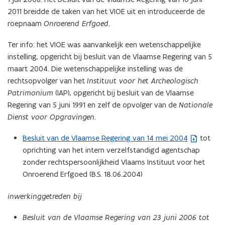
e
e
2011 breidde de taken van het VIOE uit en introduceerde de
n
n
roepnaam
Onroerend Erfgoed
.
t
t
Ter info: het VIOE was aanvankelijk een wetenschappelijke
instelling, opgericht bij besluit van de Vlaamse Regering van 5
maart 2004. Die wetenschappelijke instelling was de
rechtsopvolger van het
Instituut voor het Archeologisch
Patrimonium
(IAP), opgericht bij besluit van de Vlaamse
Regering van 5 juni 1991 en zelf de opvolger van de
Nationale
Dienst voor Opgravingen
.
Besluit van de Vlaamse Regering van 14 mei 2004
tot
(
oprichting van het intern verzelfstandigd agentschap
b
zonder rechtspersoonlijkheid Vlaams Instituut voor het
e
Onroerend Erfgoed (B.S. 18.06.2004)
s
t
inwerkinggetreden bij
a
n
Besluit van de Vlaamse Regering van 23 juni 2006 tot
d