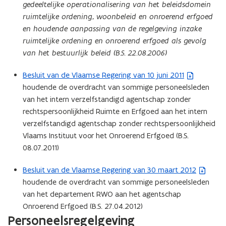
gedeeltelijke operationalisering van het beleidsdomein
o
ruimtelijke ordening, woonbeleid en onroerend erfgoed
p
en houdende aanpassing van de regelgeving inzake
e
ruimtelijke ordening en onroerend erfgoed als gevolg
n
van het bestuurlijk beleid (B.S. 22.08.2006)
t
i
Besluit van de Vlaamse Regering van 10 juni 2011
(
n
houdende de overdracht van sommige personeelsleden
b
n
van het intern verzelfstandigd agentschap zonder
e
i
rechtspersoonlijkheid Ruimte en Erfgoed aan het intern
s
e
verzelfstandigd agentschap zonder rechtspersoonlijkheid
t
u
Vlaams Instituut voor het Onroerend Erfgoed (B.S.
a
w
08.07.2011)
n
v
d
e
Besluit van de Vlaamse Regering van 30 maart 2012
(
o
n
houdende de overdracht van sommige personeelsleden
b
p
s
van het departement RWO aan het agentschap
e
e
t
Onroerend Erfgoed (B.S. 27.04.2012)
s
n
e
Personeelsregelgeving
t
t