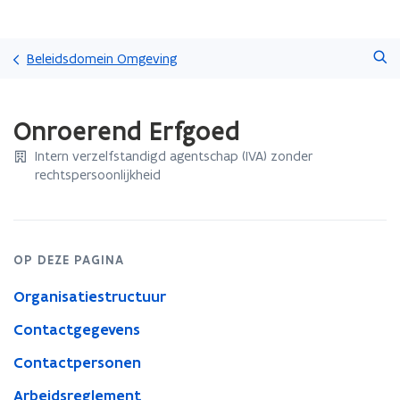
Overslaan
Zoeken
en
Beleidsdomein Omgeving
naar
de
Gedaan
inhoud
Onroerend Erfgoed
met
gaan
laden.
Intern verzelfstandigd agentschap (IVA) zonder
U
rechtspersoonlijkheid
bevindt
zich
op:
Onroerend
Erfgoed
OP DEZE PAGINA
Organisatiestructuur
Contactgegevens
Contactpersonen
Arbeidsreglement