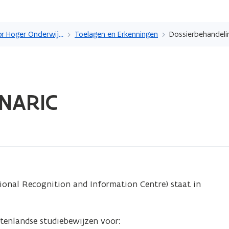
Overslaan
en
Agentschap voor Hoger Onderwijs, Volwassenenonderwijs, Kwalificaties en Studietoelagen
Toelagen en Erkenningen
Dossierbehandeli
naar
de
inhoud
gaan
 NARIC
onal Recognition and Information Centre) staat in
tenlandse studiebewijzen voor: