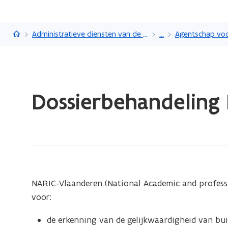
Vlaanderen.be
Administratieve diensten van de Vlaamse overheid
...
Gedaan
Dossierbehandeling
met
laden.
U
bevindt
zich
op:
Dossierbehandeling
NARIC-Vlaanderen (National Academic and professi
NARIC
voor:
de erkenning van de gelijkwaardigheid van bui