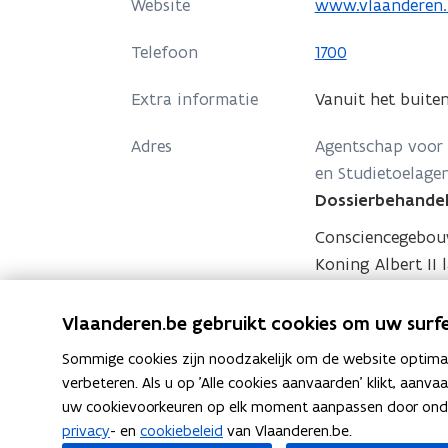
o
Website
www.vlaanderen.
p
Telefoon
1700
e
n
Extra informatie
Vanuit het buite
t
i
Adres
Agentschap voor 
n
en Studietoelage
n
Dossierbehandel
i
Consciencegebo
e
Koning Albert II 
u
o
Routeplanner
w
p
Vlaanderen.be gebruikt cookies om uw surfe
v
Postadres
Agentschap voor 
e
e
Sommige cookies zijn noodzakelijk om de website optimaal
en Studietoelage
n
n
verbeteren. Als u op 'Alle cookies aanvaarden' klikt, aanva
Dossierbehandel
t
uw cookievoorkeuren op elk moment aanpassen door ondera
s
i
Koning Albert II l
privacy
- en
cookiebeleid
van Vlaanderen.be.
t