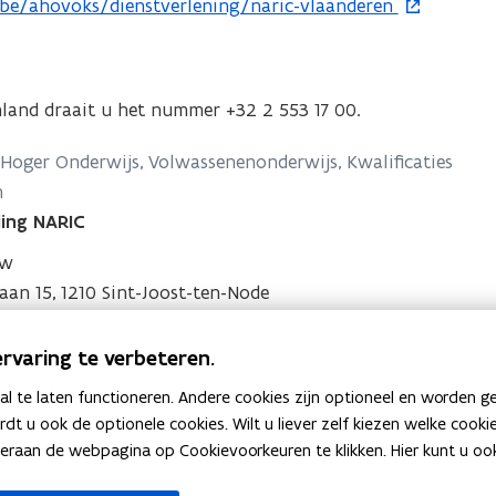
be/ahovoks/dienstverlening/naric-vlaanderen
nland draait u het nummer +32 2 553 17 00.
Hoger Onderwijs, Volwassenenonderwijs, Kwalificaties
n
ing NARIC
uw
laan 15, 1210 Sint-Joost-ten-Node
rvaring te verbeteren.
Hoger Onderwijs, Volwassenenonderwijs, Kwalificaties
 te laten functioneren. Andere cookies zijn optioneel en worden g
n
ardt u ook de optionele cookies. Wilt u liever zelf kiezen welke cook
ing NARIC
an de webpagina op Cookievoorkeuren te klikken. Hier kunt u ook 
aan 15 bus 129, 1210 Brussel, België