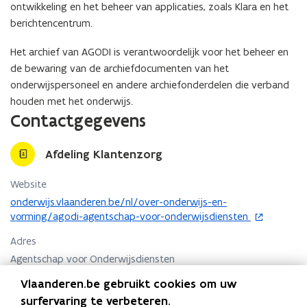
ontwikkeling en het beheer van applicaties, zoals Klara en het
berichtencentrum.
Het archief van AGODI is verantwoordelijk voor het beheer en
de bewaring van de archiefdocumenten van het
onderwijspersoneel en andere archiefonderdelen die verband
houden met het onderwijs.
Contactgegevens
Afdeling Klantenzorg
Website
o
onderwijs.vlaanderen.be/nl/over-onderwijs-en-
p
vorming/agodi-agentschap-voor-onderwijsdiensten
e
Adres
n
t
Agentschap voor Onderwijsdiensten
i
Afdeling Klantenzorg
Vlaanderen.be gebruikt cookies om uw
n
Consciencegebouw
surfervaring te verbeteren.
n