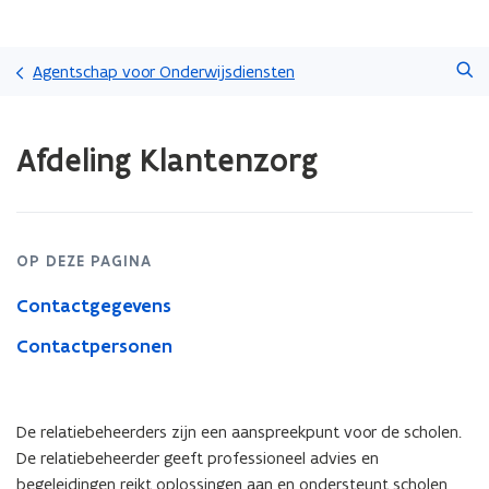
Overslaan
Zoeken
en
Agentschap voor Onderwijsdiensten
naar
de
Gedaan
inhoud
Afdeling Klantenzorg
met
gaan
laden.
U
bevindt
zich
OP DEZE PAGINA
op:
Afdeling
Contactgegevens
Klantenzorg
Contactpersonen
De relatiebeheerders zijn een aanspreekpunt voor de scholen.
De relatiebeheerder geeft professioneel advies en
begeleidingen reikt oplossingen aan en ondersteunt scholen