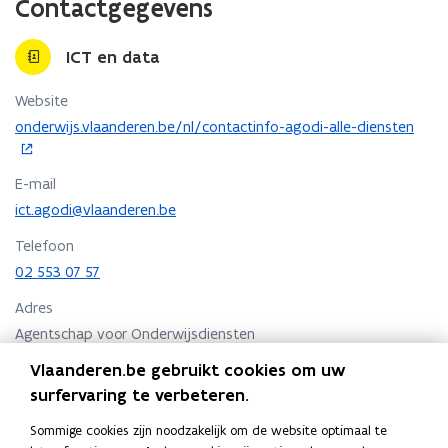
Contactgegevens
ICT en data
Website
o
onderwijs.vlaanderen.be/nl/contactinfo-agodi-alle-diensten
p
e
E-mail
n
t
ict.agodi@vlaanderen.be
i
Telefoon
n
02 553 07 57
n
i
Adres
e
Agentschap voor Onderwijsdiensten
u
ICT en data
w
Vlaanderen.be gebruikt cookies om uw
v
Consciencegebouw
surfervaring te verbeteren.
e
Koning Albert II laan 15, 1210 Sint-Joost-ten-Node
n
o
Routeplanner
Sommige cookies zijn noodzakelijk om de website optimaal te
s