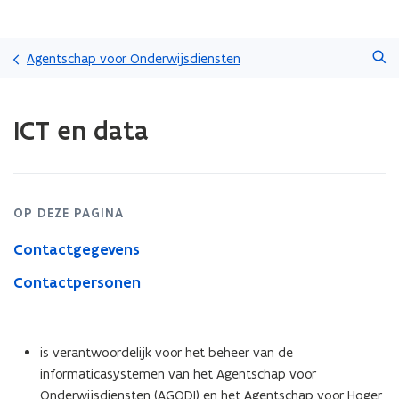
Overslaan
Zoeken
en
Agentschap voor Onderwijsdiensten
naar
de
Gedaan
inhoud
ICT en data
met
gaan
laden.
U
bevindt
zich
OP DEZE PAGINA
op:
ICT
Contactgegevens
en
data
Contactpersonen
is verantwoordelijk voor het beheer van de
informaticasystemen van het Agentschap voor
Onderwijsdiensten (AGODI) en het Agentschap voor Hoger