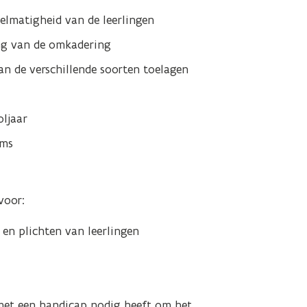
gelmatigheid van de leerlingen
ng van de omkadering
an de verschillende soorten toelagen
oljaar
rms
voor:
en plichten van leerlingen
 met een handicap nodig heeft om het