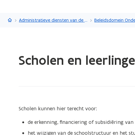
Vlaanderen.be
Administratieve diensten van de Vlaamse overheid
Gedaan
Scholen en leerling
met
laden.
U
bevindt
zich
op:
Scholen
Scholen kunnen hier terecht voor:
en
leerlingen
de erkenning, financiering of subsidiëring van 
het wijzigen van de schoolstructuur en het s