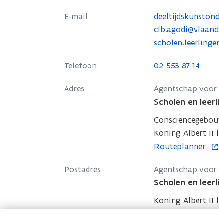
p
E-mail
deeltijdskunston
e
clb.agodi@vlaand
n
scholen.leerling
t
i
Telefoon
02 553 87 14
n
n
Adres
Agentschap voor 
i
Scholen en leerl
e
Consciencegebo
u
Koning Albert II 
w
o
Routeplanner
v
p
e
Postadres
Agentschap voor 
e
n
Scholen en leerl
n
s
t
Koning Albert II l
t
i
e