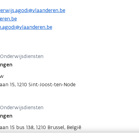
derwijs.agodi@vlaanderen.be
eren.be
en.agodi@vlaanderen.be
Onderwijsdiensten
ingen
uw
laan 15, 1210 Sint-Joost-ten-Node
Onderwijsdiensten
ingen
aan 15 bus 138, 1210 Brussel, België