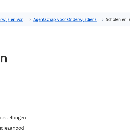
Overslaan
en
Beleidsdomein Onderwijs en Vorming
Agentschap voor Onderwijsdiensten
Scholen en l
naar
de
inhoud
gaan
en
instellingen
tudieaanbod