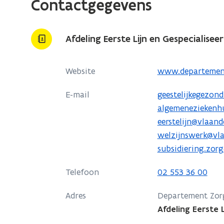
Contactgegevens
Afdeling Eerste Lijn en Gespecialisee
o
Website
www.departemen
p
E-mail
geestelijkegezon
e
algemeneziekenh
n
eerstelijn@vlaand
t
welzijnswerk@vl
i
subsidiering.zor
n
n
Telefoon
02 553 36 00
i
e
Adres
Departement Zor
u
Afdeling Eerste 
w