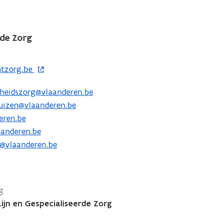
rde Zorg
tzorg.be
dheidszorg@vlaanderen.be
uizen@vlaanderen.be
eren.be
aanderen.be
g@vlaanderen.be
g
Lijn en Gespecialiseerde Zorg