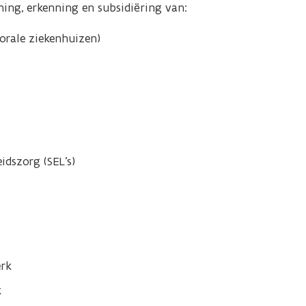
ing, erkenning en subsidiëring van:
orale ziekenhuizen)
idszorg (SEL’s)
erk
k