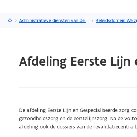
Vlaanderen.be
Administratieve diensten van de Vlaamse overheid
Gedaan
Afdeling Eerste Lijn
met
laden.
U
bevindt
zich
op:
Afdeling
De afdeling Eerste Lijn en Gespecialiseerde zorg co
Eerste
gezondheidszorg en de eerstelijnszorg. Na de volt
Lijn
afdeling ook de dossiers van de revalidatiecentra 
en