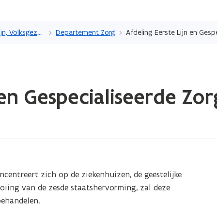
Overslaan
en
Beleidsdomein Welzijn, Volksgezondheid en Gezin
Departement Zorg
Afdeling Eerste Lijn en Gesp
naar
de
inhoud
gaan
 en Gespecialiseerde Zor
ncentreert zich op de ziekenhuizen, de geestelijke
ooiing van de zesde staatshervorming, zal deze
behandelen.