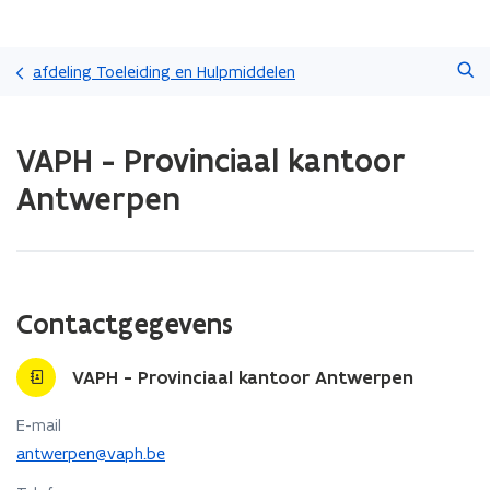
Overslaan
Zoeken
en
afdeling Toeleiding en Hulpmiddelen
naar
de
Gedaan
inhoud
VAPH - Provinciaal kantoor
met
gaan
laden.
Antwerpen
U
bevindt
zich
op:
VAPH
-
Contactgegevens
Provinciaal
kantoor
VAPH - Provinciaal kantoor Antwerpen
Antwerpen
E-mail
antwerpen@vaph.be