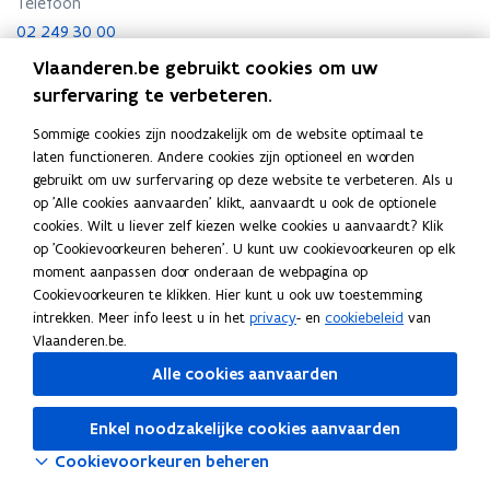
Telefoon
02 249 30 00
Vlaanderen.be gebruikt cookies om uw
Adres
surfervaring te verbeteren.
Vlaams Agentschap voor Personen met een Handicap
VAPH - Provinciaal kantoor Antwerpen
Sommige cookies zijn noodzakelijk om de website optimaal te
Anna Bijnsgebouw
laten functioneren. Andere cookies zijn optioneel en worden
Lange Kievitstraat 111, 2018 Antwerpen, België
gebruikt om uw surfervaring op deze website te verbeteren. Als u
o
Routeplanner
op 'Alle cookies aanvaarden' klikt, aanvaardt u ook de optionele
p
cookies. Wilt u liever zelf kiezen welke cookies u aanvaardt? Klik
Postadres
e
op 'Cookievoorkeuren beheren'. U kunt uw cookievoorkeuren op elk
n
Vlaams Agentschap voor Personen met een Handicap
moment aanpassen door onderaan de webpagina op
t
VAPH - Provinciaal kantoor Antwerpen
Cookievoorkeuren te klikken. Hier kunt u ook uw toestemming
i
intrekken. Meer info leest u in het
privacy
- en
cookiebeleid
van
Koning Albert II laan 15 bus 320, 1210 Brussel, België
n
Vlaanderen.be.
n
Alle cookies aanvaarden
i
e
Enkel noodzakelijke cookies aanvaarden
u
w
Cookievoorkeuren beheren
v