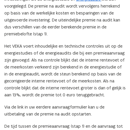
t
a
i
voorgelegd. De premie na audit wordt vervolgens herrekend
p
e
n
n
op basis van de werkelijke kosten en besparingen van de
e
r
d
n
uitgevoerde investering. De uiteindelijke premie na audit kan
n
)
o
i
dus verschillen van de eerder berekende premie in de
t
p
e
premiebelofte (stap 1).
i
e
u
n
n
Het VEKA voert inhoudelijke en technische controles uit op de
w
n
t
energiestudies of de energieaudits die bij een premieaanvraag
v
i
i
zijn gevoegd. Als na controle blijkt dat de interne rentevoet of
e
e
n
de meerkosten verkeerd zijn berekend in de energiestudie of
n
u
n
in de energieaudit, wordt de steun berekend op basis van de
s
w
i
gecorrigeerde interne rentevoet of de meerkosten. Als na
t
v
e
controle blijkt dat de interne rentevoet groter is dan of gelijk is
e
e
u
aan 13%, wordt de premie tot 0 euro teruggebracht.
r
n
w
)
s
v
Via de link in uw eerdere aanvraagformulier kan u de
t
e
uitbetaling van de premie na audit opstarten.
e
n
r
De tijd tussen de premieaanvraag (stap 1) en de aanvraag tot
s