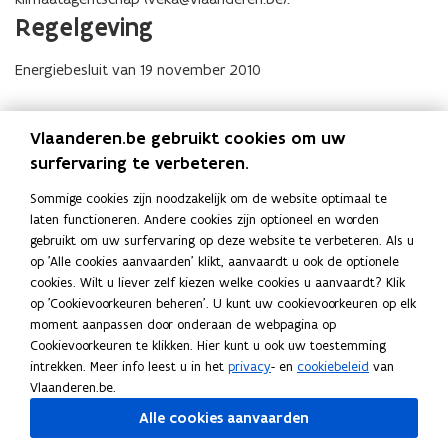
Regelgeving
Energiebesluit van 19 november 2010
Lees deze pagina in:
English
Vlaanderen.be gebruikt cookies om uw
Deel deze pagina
surfervaring te verbeteren.
F
L
K
Sommige cookies zijn noodzakelijk om de website optimaal te
a
i
o
laten functioneren. Andere cookies zijn optioneel en worden
c
n
p
Contact
gebruikt om uw surfervaring op deze website te verbeteren. Als u
e
k
i
op 'Alle cookies aanvaarden' klikt, aanvaardt u ook de optionele
b
e
e
cookies. Wilt u liever zelf kiezen welke cookies u aanvaardt? Klik
o
d
e
op 'Cookievoorkeuren beheren'. U kunt uw cookievoorkeuren op elk
Vraag hierover? Stuur een mail naar
veka@vlaanderen.be
(
o
i
r
moment aanpassen door onderaan de webpagina op
.
o
Cookievoorkeuren te klikken. Hier kunt u ook uw toestemming
k
n
l
p
intrekken. Meer info leest u in het
privacy
- en
cookiebeleid
van
o
o
i
Vlaanderen.be.
e
p
p
n
n
Alle cookies aanvaarden
e
e
k
Ook interessant
t
n
n
n