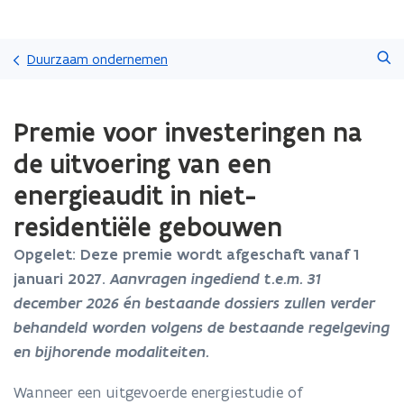
Overslaan
Zoeken
en
Duurzaam ondernemen
naar
de
Gedaan
inhoud
Premie voor investeringen na
met
gaan
laden.
de uitvoering van een
U
bevindt
energieaudit in niet-
zich
residentiële gebouwen
op:
Premie
Opgelet: Deze premie wordt afgeschaft vanaf 1
voor
investeringen
januari 2027.
Aanvragen ingediend t.e.m. 31
na
december 2026 én bestaande dossiers zullen verder
de
behandeld worden volgens de bestaande regelgeving
uitvoering
en bijhorende modaliteiten.
van
een
energieaudit
Wanneer een uitgevoerde energiestudie of