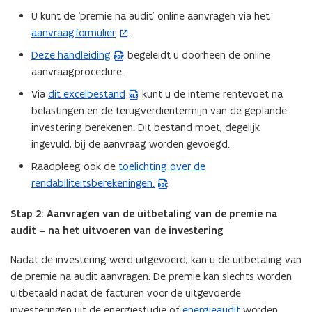
U kunt de ‘premie na audit’ online aanvragen via het
aanvraagformulier
.
(
o
Deze handleiding
begeleidt u doorheen de online
(
p
aanvraagprocedure.
P
e
D
Via
dit excelbestand
kunt u de interne rentevoet na
(
n
F
belastingen en de terugverdientermijn van de geplande
E
t
b
investering berekenen. Dit bestand moet, degelijk
x
i
e
ingevuld, bij de aanvraag worden gevoegd.
c
n
s
e
Raadpleeg ook de
toelichting over de
n
(
t
l
rendabiliteitsberekeningen.
i
W
a
b
e
o
n
e
Stap 2: Aanvragen van de uitbetaling van de premie na
u
r
d
s
audit – na het uitvoeren van de investering
w
d
o
t
v
b
p
Nadat de investering werd uitgevoerd, kan u de uitbetaling van
a
e
e
e
de premie na audit aanvragen. De premie kan slechts worden
n
n
s
n
uitbetaald nadat de facturen voor de uitgevoerde
d
s
t
t
investeringen uit de energiestudie of
energieaudit
worden
o