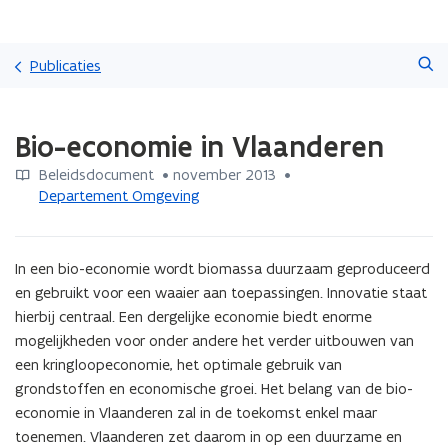
Overslaan
Zoeken
en
Publicaties
naar
de
Gedaan
inhoud
Bio-economie in Vlaanderen
met
gaan
laden.
Beleidsdocument
 •
november 2013
 • 
U
Departement Omgeving
bevindt
zich
op:
Bio-
In een bio-economie wordt biomassa duurzaam geproduceerd 
economie
en gebruikt voor een waaier aan toepassingen. Innovatie staat 
in
hierbij centraal. Een dergelijke economie biedt enorme 
Vlaanderen
mogelijkheden voor onder andere het verder uitbouwen van 
een kringloopeconomie, het optimale gebruik van 
grondstoffen en economische groei. Het belang van de bio-
economie in Vlaanderen zal in de toekomst enkel maar 
toenemen. Vlaanderen zet daarom in op een duurzame en 