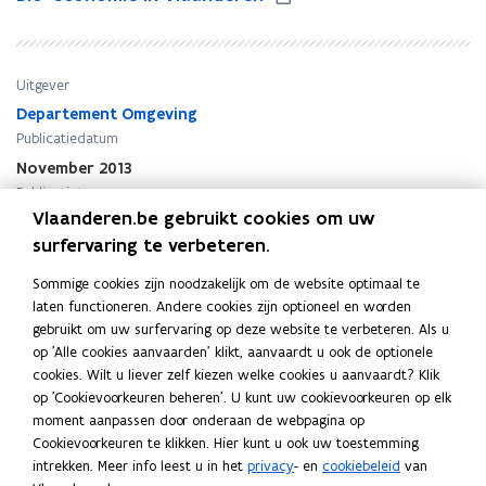
i
i
o
o
-
-
e
e
Uitgever
c
c
Departement Omgeving
o
o
Publicatiedatum
n
n
November 2013
o
o
Publicatietype
m
m
Vlaanderen.be gebruikt cookies om uw
i
Beleidsdocument
i
e
surfervaring te verbeteren.
e
Thema's
i
i
Duurzame ontwikkeling
,
Duurzame economie
Sommige cookies zijn noodzakelijk om de website optimaal te
n
n
laten functioneren. Andere cookies zijn optioneel en worden
V
V
gebruikt om uw surfervaring op deze website te verbeteren. Als u
l
l
op 'Alle cookies aanvaarden' klikt, aanvaardt u ook de optionele
a
a
cookies. Wilt u liever zelf kiezen welke cookies u aanvaardt? Klik
a
a
Vorige edities
op 'Cookievoorkeuren beheren'. U kunt uw cookievoorkeuren op elk
n
n
moment aanpassen door onderaan de webpagina op
d
d
Cookievoorkeuren te klikken. Hier kunt u ook uw toestemming
e
e
intrekken. Meer info leest u in het
privacy
- en
cookiebeleid
van
Bioeconomy in Flanders
r
r