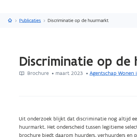
Vlaanderen.be
Publicaties
Discriminatie op de huurmarkt
Gedaan
Discriminatie op de
met
laden.
Brochure
 •
maart 2023
 • 
Agentschap Wonen i
U
bevindt
zich
op:
Discriminatie
op
Uit onderzoek blijkt dat discriminatie nog altijd 
de
huurmarkt. Het onderscheid tussen legitieme selectie
huurmarkt
brochure biedt daarom huurders, verhuurders en pr