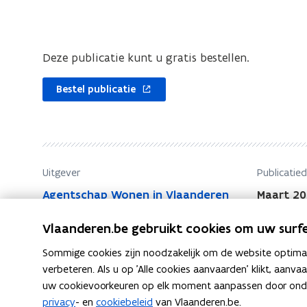
i
t
e
i
o
e
Deze publicatie kunt u gratis bestellen.
p
o
d
p
Bestel publicatie
e
d
h
u
e
u
h
r
u
Uitgever
m
Publicatie
u
a
Agentschap Wonen in Vlaanderen
Maart 20
r
r
m
k
Vlaanderen.be gebruikt cookies om uw surfe
a
t
Sommige cookies zijn noodzakelijk om de website optimaal
r
verbeteren. Als u op 'Alle cookies aanvaarden' klikt, aanva
k
uw cookievoorkeuren op elk moment aanpassen door ondera
t
privacy
- en
cookiebeleid
van Vlaanderen.be.