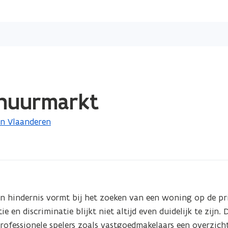
Overslaan
en
naar
de
inhoud
gaan
 huurmarkt
n Vlaanderen
een hindernis vormt bij het zoeken van een woning op de pri
 en discriminatie blijkt niet altijd even duidelijk te zijn. D
ofessionele spelers zoals vastgoedmakelaars een overzicht