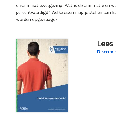
discriminatiewetgeving. Wat is discriminatie en w
gerechtvaardigd? Welke eisen mag je stellen aan k
worden opgevraagd?
Lees 
D
Discrimi
D
i
i
s
s
c
c
r
r
i
i
m
m
i
i
n
a
n
t
a