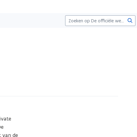
Zoe
vate 
e 
 van de 