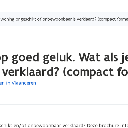
Overslaan
en
je woning ongeschikt of onbewoonbaar is verklaard? (compact forma
naar
de
inhoud
gaan
p goed geluk. Wat als 
 verklaard? (compact f
n in Vlaanderen
schikt en/of onbewoonbaar verklaard? Deze brochure info