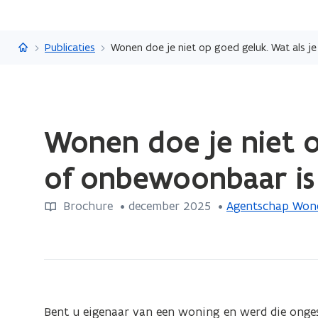
Vlaanderen.be
Publicaties
Wonen doe je niet op goed geluk. Wat als 
Gedaan
Wonen doe je niet o
met
laden.
of onbewoonbaar is
U
bevindt
Brochure
 •
december 2025
 • 
Agentschap Wone
zich
op:
Wonen
doe
je
niet
Bent u eigenaar van een woning en werd die onge