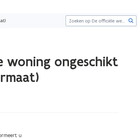
Zoe
at)
je woning ongeschikt
ormaat)
rmeert u 