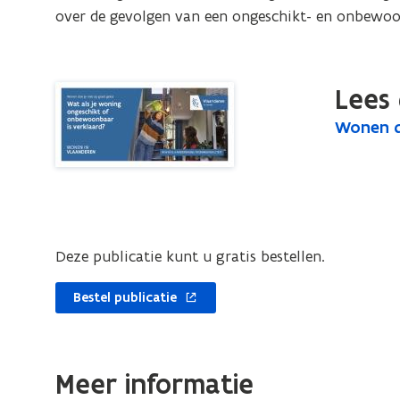
op
over de gevolgen van een ongeschikt- en onbewo
goed
geluk.
Wat
Lees 
als
W
Wonen do
W
je
o
o
woning
n
n
ongeschikt
e
e
of
n
n
onbewoonbaar
d
d
is
o
Deze publicatie kunt u gratis bestellen.
o
verklaard?
e
e
j
(compact
Bestel publicatie
e
j
formaat)
n
e
i
n
Meer informatie
e
i