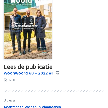
Lees de publicatie
W
Woonwoord 60 - 2022 #1
W
o
o
PDF
o
o
n
n
w
w
o
o
Uitgever
o
o
Agentschap Wonen in Vlaanderen