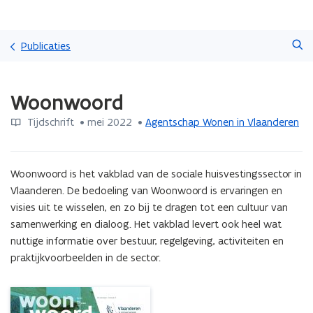
Overslaan
Zoeken
en
Publicaties
naar
de
Gedaan
inhoud
Woonwoord
met
gaan
laden.
Tijdschrift
 •
mei 2022
 • 
Agentschap Wonen in Vlaanderen
U
bevindt
zich
op:
Woonwoord is het vakblad van de sociale huisvestingssector in 
Woonwoord
Vlaanderen. De bedoeling van Woonwoord is ervaringen en 
visies uit te wisselen, en zo bij te dragen tot een cultuur van 
samenwerking en dialoog. Het vakblad levert ook heel wat 
nuttige informatie over bestuur, regelgeving, activiteiten en 
praktijkvoorbeelden in de sector.