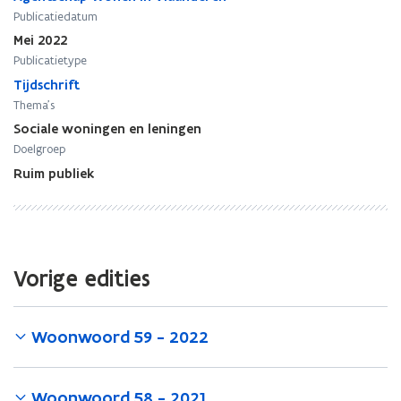
r
r
Publicatiedatum
d
d
6
6
Mei 2022
0
0
Publicatietype
-
-
Tijdschrift
2
2
Thema's
0
0
Sociale woningen en leningen
2
2
Doelgroep
2
2
#
#
Ruim publiek
1
1
Vorige edities
Woonwoord 59 - 2022
Woonwoord 58 - 2021