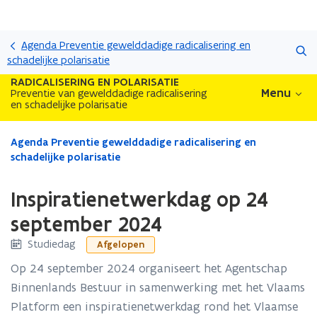
Overslaan
Zoeken
en
Agenda Preventie gewelddadige radicalisering en
naar
schadelijke polarisatie
de
RADICALISERING EN POLARISATIE
inhoud
Menu
Preventie van gewelddadige radicalisering
en schadelijke polarisatie
gaan
Gedaan
Agenda Preventie gewelddadige radicalisering en
met
schadelijke polarisatie
laden.
U
Inspiratienetwerkdag op 24
bevindt
zich
september 2024
op:
Studiedag
Afgelopen
Inspiratienetwerkdag
op
Op 24 september 2024 organiseert het Agentschap
24
Binnenlands Bestuur in samenwerking met het Vlaams
september
2024
Platform een inspiratienetwerkdag rond het Vlaamse