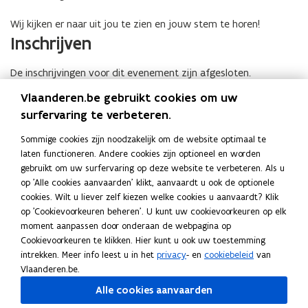
Wij kijken er naar uit jou te zien en jouw stem te horen!
Inschrijven
De inschrijvingen voor dit evenement zijn afgesloten.
Locatie en bereikbaarheid
Vlaanderen.be gebruikt cookies om uw
surfervaring te verbeteren.
Leuven - Museum M
Sommige cookies zijn noodzakelijk om de website optimaal te
laten functioneren. Andere cookies zijn optioneel en worden
Adres
gebruikt om uw surfervaring op deze website te verbeteren. Als u
op 'Alle cookies aanvaarden' klikt, aanvaardt u ook de optionele
Museum M
cookies. Wilt u liever zelf kiezen welke cookies u aanvaardt? Klik
Leopold Vanderkelenstraat 28
op 'Cookievoorkeuren beheren'. U kunt uw cookievoorkeuren op elk
3000 Leuven
moment aanpassen door onderaan de webpagina op
o
Routeplanner
Cookievoorkeuren te klikken. Hier kunt u ook uw toestemming
p
intrekken. Meer info leest u in het
privacy
- en
cookiebeleid
van
e
Beleid en regelgeving
Vlaanderen.be.
n
Download evenement en voeg toe aan agenda
t
Alle cookies aanvaarden
i