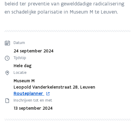
beleid ter preventie van gewelddadige radicalisering
en schadelijke polarisatie in Museum M te Leuven.
Datum
24 september 2024
Tijdstip
Hele dag
Locatie
Museum M
Leopold Vanderkelenstraat 28, Leuven
o
Routeplanner
p
Inschrijven tot en met
e
13 september 2024
n
t
i
n