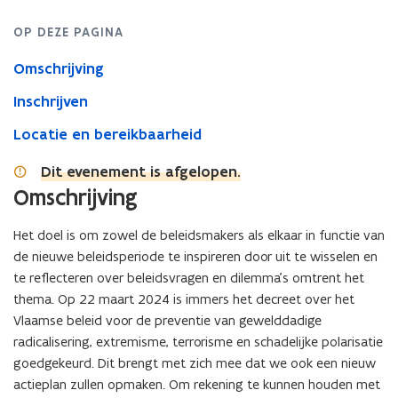
n
i
OP DEZE PAGINA
e
u
Omschrijving
w
v
Inschrijven
e
Locatie en bereikbaarheid
n
s
Dit evenement is afgelopen.
t
Omschrijving
e
r
Het doel is om zowel de beleidsmakers als elkaar in functie van
de nieuwe beleidsperiode te inspireren door uit te wisselen en
te reflecteren over beleidsvragen en dilemma’s omtrent het
thema. Op 22 maart 2024 is immers het decreet over het
Vlaamse beleid voor de preventie van gewelddadige
radicalisering, extremisme, terrorisme en schadelijke polarisatie
goedgekeurd. Dit brengt met zich mee dat we ook een nieuw
actieplan zullen opmaken. Om rekening te kunnen houden met