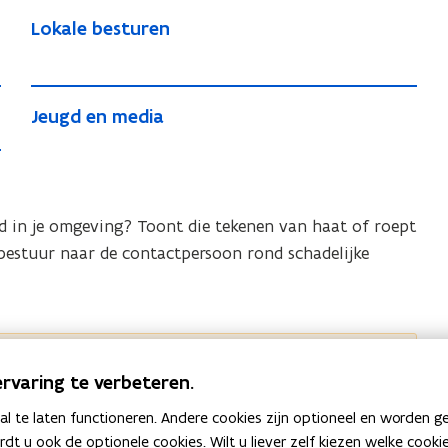
L
L
Lokale besturen
o
o
k
k
a
J
a
J
Jeugd en media
l
l
e
e
e
e
u
u
b
b
g
g
e
e
d
d
s
s
nd in je omgeving? Toont die tekenen van haat of roept
e
e
t
t
sbestuur naar de contactpersoon rond schadelijke
n
n
u
u
m
m
r
r
e
e
e
d
e
n
d
i
n
ud.
i
a
rvaring te verbeteren.
a
 te laten functioneren. Andere cookies zijn optioneel en worden g
ardt u ook de optionele cookies. Wilt u liever zelf kiezen welke cook