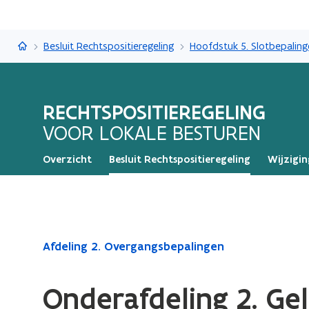
Rechtspositieregeling
Besluit Rechtspositieregeling
Hoofdstuk 5. Slotbepalin
RECHTSPOSITIEREGELING
VOOR LOKALE BESTUREN
Overzicht
Besluit Rechtspositieregeling
Wijzigin
Gedaan
Afdeling 2. Overgangsbepalingen
met
laden.
Onderafdeling 2. Ge
U