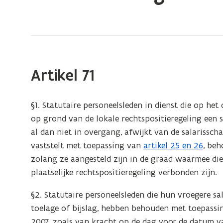
bevindt
zich
op:
Onderafdeling
2.
Artikel 71
Geldelijke
waarborgen
§1. Statutaire personeelsleden in dienst die op he
op grond van de lokale rechtspositieregeling een 
al dan niet in overgang, afwijkt van de salarissch
vaststelt met toepassing van
artikel 25 en 26
, beh
zolang ze aangesteld zijn in de graad waarmee die
plaatselijke rechtspositieregeling verbonden zijn.
§2. Statutaire personeelsleden die hun vroegere sa
toelage of bijslag, hebben behouden met toepassin
2007, zoals van kracht op de dag voor de datum van