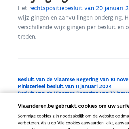
bevindt
Het
rechtspositiebesluit van 20 januari 
zich
wijzigingen en aanvullingen onderging. H
op:
verschillende wijzigingen per besluit en 
Wijzigingsbesluiten
treden.
B
Besluit van de Vlaamse Regering van 10 nov
B
e
M
Ministerieel besluit van 11 januari 2024
M
e
s
i
B
Besluit van de Vlaamse Regering van 12 janu
B
i
s
l
n
e
B
Besluit van de Vlaamse Regering van 17 mei 
B
e
n
l
Vlaanderen.be gebruikt cookies om uw surfe
u
i
s
e
B
Besluit van de Vlaamse Regering van 21 febr
B
e
s
i
u
i
s
l
s
e
B
Besluit van de Vlaamse Regering van 23 janu
B
e
s
Sommige cookies zijn noodzakelijk om de website optimaal
l
s
i
t
t
u
l
s
e
e
s
verbeteren. Als u op 'Alle cookies aanvaarden' klikt, aanva
l
u
t
t
v
e
i
u
l
s