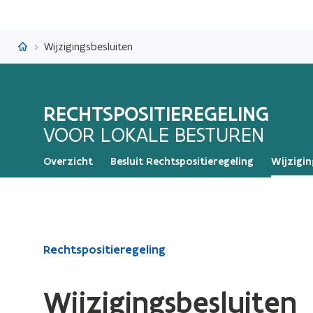
Rechtspositieregeling
Wijzigingsbesluiten
RECHTSPOSITIEREGELING
VOOR LOKALE BESTUREN
Overzicht
Besluit Rechtspositieregeling
Wijzigin
Gedaan
Rechtspositieregeling
met
laden.
Wijzigingsbesluiten
U