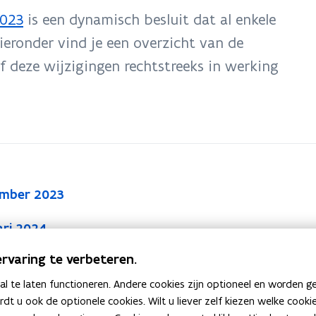
2023
is een dynamisch besluit dat al enkele
ieronder vind je een overzicht van de
of deze wijzigingen rechtstreeks in werking
ember 2023
ari 2024
2024
rvaring te verbeteren.
uari 2025
ari 2026
 te laten functioneren. Andere cookies zijn optioneel en worden g
ardt u ook de optionele cookies. Wilt u liever zelf kiezen welke cook