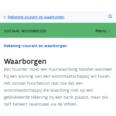
Overslaan
Zoeken
en
Rekening-courant en waarborgen
naar
de
Menu
SOCIAAL WOONBELEID
inhoud
gaan
Gedaan
Rekening-courant en waarborgen
met
laden.
Waarborgen
U
bevindt
Een huurder moet een huurwaarborg betalen wanneer
zich
hij een woning van een woonmaatschappij wil huren.
op:
Het sociaal huurbesluit laat toe dat een
Waarborgen
woonmaatschappij die waarborg niet op een
geblokkeerde rekening bij een bank plaatst, maar die
zelf beheert (eventueel via de VMSW).