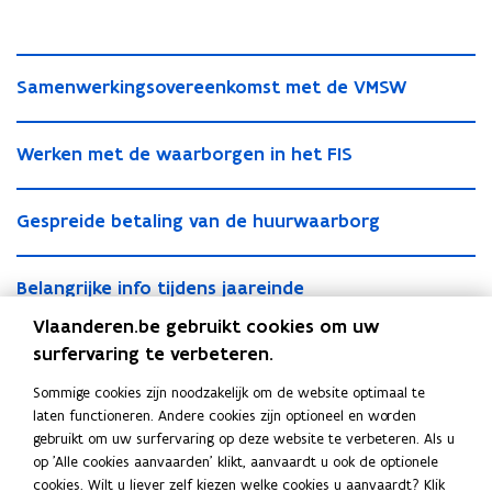
S
S
Samenwerkingsovereenkomst met de VMSW
a
a
m
m
W
e
W
Werken met de waarborgen in het FIS
e
e
n
e
n
r
w
r
G
w
k
e
G
Gespreide betaling van de huurwaarborg
k
e
e
e
r
e
e
s
r
n
k
s
B
n
p
k
m
i
B
Belangrijke info tijdens jaareinde
p
e
m
r
i
e
n
e
r
l
e
e
n
t
g
Vlaanderen.be gebruikt cookies om uw
l
e
a
t
i
g
d
s
Beheer waarborgen: welke niet?
surfervaring te verbeteren.
a
i
n
d
d
s
e
o
n
d
g
e
e
De woonmaatschappijen kunnen al hun waarborgen
o
w
v
Sommige cookies zijn noodzakelijk om de website optimaal te
g
e
r
w
b
v
a
laten beheren door de VMSW met uitzondering van
e
laten functioneren. Andere cookies zijn optioneel en worden
r
b
i
a
e
e
a
r
de waarborgen die onder het private huurrecht vallen
gebruikt om uw surfervaring op deze website te verbeteren. Als u
i
e
j
a
t
r
r
e
(geconventioneerde huurwaarborgen en waarborgen
op 'Alle cookies aanvaarden' klikt, aanvaardt u ook de optionele
j
t
k
r
a
e
b
e
cookies. Wilt u liever zelf kiezen welke cookies u aanvaardt? Klik
uit de SVK-tak daterend van voor de fusie).