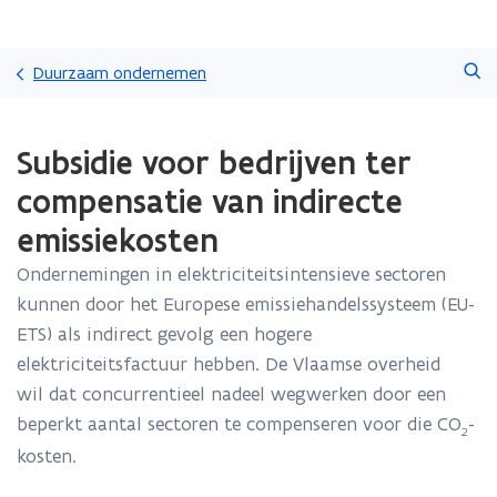
Overslaan
Zoeken
en
Duurzaam ondernemen
naar
de
Gedaan
inhoud
Subsidie voor bedrijven ter
met
gaan
laden.
compensatie van indirecte
U
bevindt
emissiekosten
zich
op:
Ondernemingen in elektriciteitsintensieve sectoren
Subsidie
kunnen door het Europese emissiehandelssysteem (EU-
voor
ETS) als indirect gevolg een hogere
bedrijven
elektriciteitsfactuur hebben. De Vlaamse overheid
ter
compensatie
wil dat concurrentieel nadeel wegwerken door een
van
beperkt aantal sectoren te compenseren voor die CO
-
indirecte
2
kosten.
emissiekosten