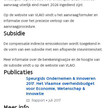
f
aanvraag uiterlijk eind maart 2026 ingediend zijn).
i
Op de website van VLAIO vindt u het aanvraagformulier en
n
informatie over het precieze verloop van de
i
aanvraagprocedure.
t
Subsidie
i
e
De compensatie indirecte emissiekosten wordt toegekend in
)
de vorm van een subsidie met een aflopende steunintensiteit.
Meer informatie over de berekeningswijze en de hoogte van
de subsidie vindt u op de website van VLAIO.
Publicaties
S
Speurgids Ondernemen & Innoveren
S
p
2017. Het Vlaamse overheidsbudget
p
e
voor Economie, Wetenschap &
e
u
Innovatie
u
r
r
Rapport • juli 2017
g
g
Meer info