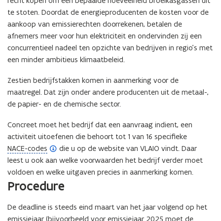
recht kopen om een bepaalde hoeveelheid broeikasgassen uit
te stoten. Doordat de energieproducenten de kosten voor de
aankoop van emissierechten doorrekenen, betalen de
afnemers meer voor hun elektriciteit en ondervinden zij een
concurrentieel nadeel ten opzichte van bedrijven in regio’s met
een minder ambitieus klimaatbeleid.
Zestien bedrijfstakken komen in aanmerking voor de
maatregel. Dat zijn onder andere producenten uit de metaal-,
de papier- en de chemische sector.
Concreet moet het bedrijf dat een aanvraag indient, een
activiteit uitoefenen die behoort tot 1 van 16 specifieke
(
NACE-codes
die u op de website van VLAIO vindt. Daar
o
leest u ook aan welke voorwaarden het bedrijf verder moet
p
voldoen en welke uitgaven precies in aanmerking komen.
Procedure
e
n
d
De deadline is steeds eind maart van het jaar volgend op het
e
emissiejaar (bijvoorbeeld voor emissiejaar 2025 moet de