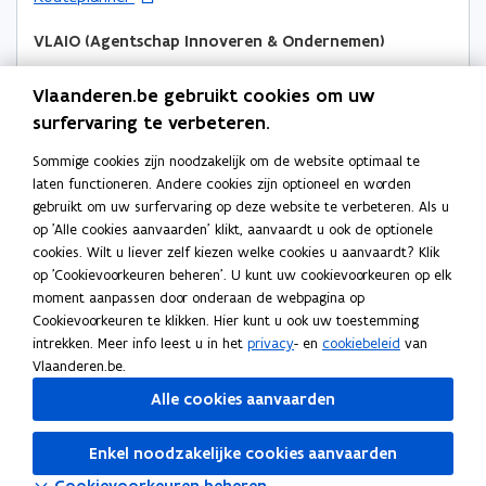
)
i
e
n
)
e
p
u
n
i
s
i
e
VLAIO (Agentschap Innoveren & Ondernemen)
w
n
d
t
d
n
v
i
Koningin Astridlaan 50, 3500 Hasselt, België
s
e
s
t
e
Vlaanderen.be gebruikt cookies om uw
o
e
Routeplanner
b
r
b
i
n
p
u
surfervaring te verbeteren.
u
u
n
s
e
VLAIO (Agentschap Innoveren & Ondernemen)
w
d
d
n
t
Sommige cookies zijn noodzakelijk om de website optimaal te
n
v
g
g
i
Lange Kievitstraat 111-113, 2018 Antwerpen, België
e
laten functioneren. Andere cookies zijn optioneel en worden
t
e
e
e
o
e
Routeplanner
r
gebruikt om uw surfervaring op deze website te verbeteren. Als u
i
n
t
t
p
u
op 'Alle cookies aanvaarden' klikt, aanvaardt u ook de optionele
n
s
v
v
Postadres
e
w
cookies. Wilt u liever zelf kiezen welke cookies u aanvaardt? Klik
n
t
o
o
n
VLAIO (Agentschap Innoveren & Ondernemen)
v
op 'Cookievoorkeuren beheren'. U kunt uw cookievoorkeuren op elk
i
e
o
o
t
e
moment aanpassen door onderaan de webpagina op
e
Koning Albert II laan 15 bus 331, 1210 Brussel, België
r
r
r
i
n
Cookievoorkeuren te klikken. Hier kunt u ook uw toestemming
u
E
E
n
s
Meer details
intrekken. Meer info leest u in het
privacy
- en
cookiebeleid
van
w
c
c
n
t
Vlaanderen.be.
v
o
o
i
e
e
n
n
Alle cookies aanvaarden
e
r
n
o
o
u
Ook interessant
s
m
m
w
Enkel noodzakelijke cookies aanvaarden
t
i
i
N
NACE-code
N
v
e