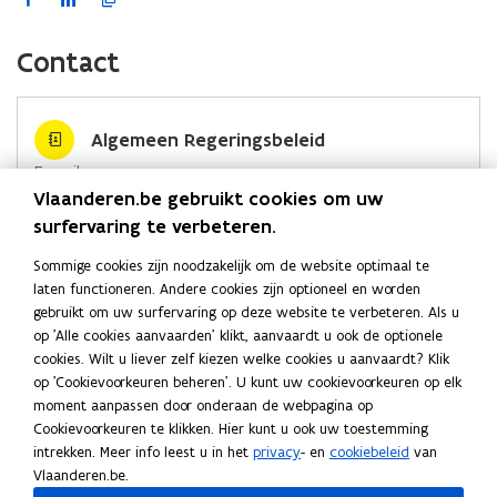
e
n
e
e
n
n
a
i
o
l
a
l
u
a
n
c
n
p
Contact
l
b
l
w
b
i
e
k
i
i
l
i
v
l
e
b
e
e
n
e
n
e
e
u
o
d
e
g
D
g
n
D
w
Algemeen Regeringsbeleid
o
i
r
e
e
e
s
e
v
E-mail
n
v
n
t
v
e
k
n
l
Vlaanderen.be gebruikt cookies om uw
algemeenregeringsbeleid.dkbuza@vlaanderen.be
S
e
S
e
e
n
o
o
i
surfervaring te verbeteren.
D
l
D
r
l
s
p
p
n
Adres
G
o
G
o
t
e
e
k
Sommige cookies zijn noodzakelijk om de website optimaal te
Departement Kanselarij en Buitenlandse Zaken
1
p
1
p
e
n
n
n
laten functioneren. Andere cookies zijn optioneel en worden
Algemeen Regeringsbeleid
6
m
6
m
r
gebruikt om uw surfervaring op deze website te verbeteren. Als u
t
t
a
:
e
:
e
Marie-Elisabeth Belpairegebouw
op 'Alle cookies aanvaarden' klikt, aanvaardt u ook de optionele
i
i
a
V
n
V
n
Simon Bolivarlaan 17, 1000 Brussel, België
cookies. Wilt u liever zelf kiezen welke cookies u aanvaardt? Klik
r
t
r
t
n
n
r
o
Routeplanner
op 'Cookievoorkeuren beheren'. U kunt uw cookievoorkeuren op elk
e
G
e
G
n
n
k
p
moment aanpassen door onderaan de webpagina op
d
o
Postadres
d
o
e
i
i
l
Cookievoorkeuren te klikken. Hier kunt u ook uw toestemming
e
a
e
a
n
Departement Kanselarij en Buitenlandse Zaken
e
e
e
intrekken. Meer info leest u in het
privacy
- en
cookiebeleid
van
,
l
,
l
t
Algemeen Regeringsbeleid
u
u
m
Vlaanderen.be.
v
s
v
s
i