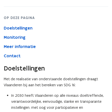
oog
op
duurzame
ontwikkeling,
OP DEZE PAGINA
verzeker
toegang
Doelstellingen
tot
Monitoring
justitie
voor
Meer informatie
iedereen
en
Contact
bouw
op
Doelstellingen
alle
niveaus
Met de realisatie van onderstaande doelstellingen draagt
doeltreffende,
Vlaanderen bij aan het bereiken van SDG 16:
verantwoordelijke
en
In 2030 heeft Vlaanderen op alle niveaus doeltreffende,
toegankelijke
instellingen
verantwoordelijke, eenvoudige, slanke en transparante
uit
instellingen. met oog voor participatieve en