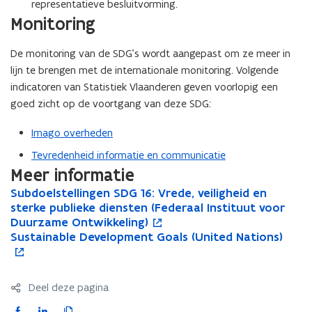
representatieve besluitvorming.
Monitoring
De monitoring van
de SDG’s​​​​​​​
wordt aangepast om ze meer in
lijn te brengen met de internationale monitoring. Volgende
indicatoren van Statistiek Vlaanderen geven voorlopig een
goed zicht op de voortgang van deze SDG:
Imago overheden
Tevredenheid informatie en communicatie
Meer informatie
S
Subdoelstellingen SDG 16: Vrede, veiligheid en
S
o
u
sterke publieke diensten (Federaal Instituut voor
u
p
b
Duurzame Ontwikkeling)
b
e
d
S
Sustainable Development Goals (United Nations)
d
n
S
o
o
u
o
t
u
p
e
s
e
i
s
e
l
t
l
n
t
n
Deel deze pagina
s
a
s
n
a
t
t
i
t
i
i
i
F
L
K