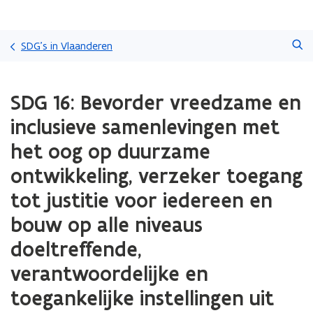
Overslaan
Zoeken
en
SDG's in Vlaanderen
naar
de
Gedaan
inhoud
SDG 16: Bevorder vreedzame en
met
gaan
laden.
inclusieve samenlevingen met
U
bevindt
het oog op duurzame
zich
ontwikkeling, verzeker toegang
op:
SDG
tot justitie voor iedereen en
16:
Bevorder
bouw op alle niveaus
vreedzame
doeltreffende,
en
inclusieve
verantwoordelijke en
samenlevingen
met
toegankelijke instellingen uit
het