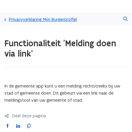
Overslaan
Zoeken
en
Privacyverklaring Mijn Burgerprofiel
naar
de
Gedaan
inhoud
Functionaliteit 'Melding doen
met
gaan
laden.
via link'
U
bevindt
zich
op:
Functionaliteit
'Melding
In de gemeente app kunt u een melding rechtstreeks bij uw
doen
stad of gemeente doen. Dit gebeurt via een link naar de
via
meldingstool van uw gemeente of stad.
link'
Deel deze pagina
F
L
K