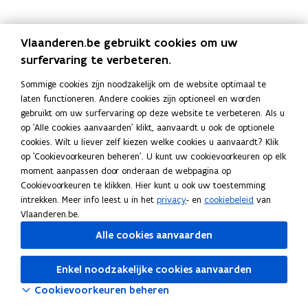
a
i
o
c
n
p
e
k
i
Vlaanderen.be gebruikt cookies om uw
b
e
e
surfervaring te verbeteren.
o
d
e
o
i
r
Sommige cookies zijn noodzakelijk om de website optimaal te
laten functioneren. Andere cookies zijn optioneel en worden
k
n
l
gebruikt om uw surfervaring op deze website te verbeteren. Als u
o
o
i
op 'Alle cookies aanvaarden' klikt, aanvaardt u ook de optionele
p
p
n
cookies. Wilt u liever zelf kiezen welke cookies u aanvaardt? Klik
e
e
k
op 'Cookievoorkeuren beheren'. U kunt uw cookievoorkeuren op elk
n
n
n
moment aanpassen door onderaan de webpagina op
t
t
a
Cookievoorkeuren te klikken. Hier kunt u ook uw toestemming
i
i
a
intrekken. Meer info leest u in het
privacy
- en
cookiebeleid
van
Vlaanderen.be.
n
n
r
n
n
k
Alle cookies aanvaarden
i
i
l
e
e
e
Enkel noodzakelijke cookies aanvaarden
u
u
m
Cookievoorkeuren beheren
w
w
b