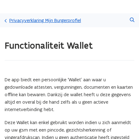
Overslaan
Zoeken
en
Privacyverklaring Mijn Burgerprofiel
naar
de
Gedaan
inhoud
Functionaliteit Wallet
met
gaan
laden.
U
bevindt
zich
op:
De app biedt een persoonlijke ‘Wallet’ aan waar u
Functionaliteit
gedownloade attesten, vergunningen, documenten en kaarten
Wallet
offline kan bewaren. Dankzij de wallet heeft u deze gegevens
altijd en overal bij de hand zelfs als u geen actieve
internetverbinding hebt.
Deze Wallet kan enkel gebruikt worden indien u zich aanmeldt
op uw gsm met een pincode, gezichtsherkenning of
vingerafdrukscan. Indien u geen authenticatie heeft ingesteld