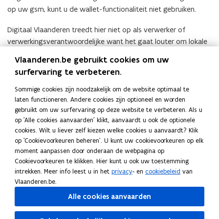
op uw gsm, kunt u de wallet-functionaliteit niet gebruiken.
Digitaal Vlaanderen treedt hier niet op als verwerker of
verwerkingsverantwoordelijke want het gaat louter om lokale
opslag.
Vlaanderen.be gebruikt cookies om uw
surfervaring te verbeteren.
De documenten staan niet in de app, maar lokaal op het
toestel waarop u het document in de wallet heeft opgeslagen.
Sommige cookies zijn noodzakelijk om de website optimaal te
Indien u van toestel wisselt of uw toestel niet meer
laten functioneren. Andere cookies zijn optioneel en worden
toegankelijk is (door schade of verlies) kunnen de bestanden
gebruikt om uw surfervaring op deze website te verbeteren. Als u
ook niet gerecupereerd worden.
op 'Alle cookies aanvaarden' klikt, aanvaardt u ook de optionele
cookies. Wilt u liever zelf kiezen welke cookies u aanvaardt? Klik
Veelgestelde vragen
op 'Cookievoorkeuren beheren'. U kunt uw cookievoorkeuren op elk
moment aanpassen door onderaan de webpagina op
Cookievoorkeuren te klikken. Hier kunt u ook uw toestemming
Is een (digitale) kopie van mijn eID of rijbewijs
intrekken. Meer info leest u in het
privacy
- en
cookiebeleid
van
een geldig identificatiemiddel?
Vlaanderen.be.
Alle cookies aanvaarden
Deel deze pagina