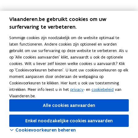
a
i
o
c
n
p
e
k
i
Vlaanderen.be gebruikt cookies om uw
b
e
e
surfervaring te verbeteren.
o
d
e
o
i
r
Sommige cookies zijn noodzakelijk om de website optimaal te
laten functioneren. Andere cookies zijn optioneel en worden
k
n
l
gebruikt om uw surfervaring op deze website te verbeteren. Als u
o
o
i
op 'Alle cookies aanvaarden' klikt, aanvaardt u ook de optionele
p
p
n
cookies. Wilt u liever zelf kiezen welke cookies u aanvaardt? Klik
e
e
k
op 'Cookievoorkeuren beheren'. U kunt uw cookievoorkeuren op elk
n
n
n
moment aanpassen door onderaan de webpagina op
t
t
a
Cookievoorkeuren te klikken. Hier kunt u ook uw toestemming
i
i
a
intrekken. Meer info leest u in het
privacy
- en
cookiebeleid
van
Vlaanderen.be.
n
n
r
n
n
k
Alle cookies aanvaarden
i
i
l
e
e
e
Enkel noodzakelijke cookies aanvaarden
u
u
m
Cookievoorkeuren beheren
w
w
b