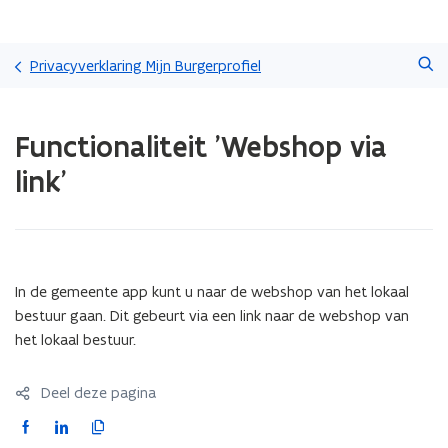
Overslaan
Zoeken
en
Privacyverklaring Mijn Burgerprofiel
naar
de
Gedaan
inhoud
Functionaliteit 'Webshop via
met
gaan
laden.
link’
U
bevindt
zich
op:
Functionaliteit
'Webshop
In de gemeente app kunt u naar de webshop van het lokaal
via
bestuur gaan. Dit gebeurt via een link naar de webshop van
link’
het lokaal bestuur.
Deel deze pagina
F
L
K