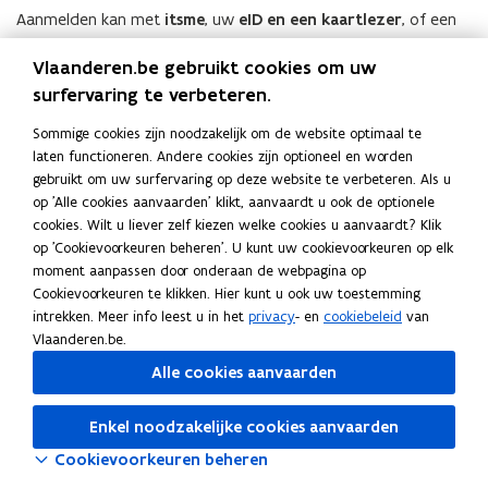
n
Aanmelden kan met
itsme
, uw
eID en een kaartlezer
, of een
t
beveiligingscode via mobiele app of sms, door rechtsboven te
Vlaanderen.be gebruikt cookies om uw
i
klikken op ‘Aanmelden’ of ‘Mijn Burgerprofiel’.​​​​​​
surfervaring te verbeteren.
n
Als u succesvol bent aangemeld, ziet u rechtsboven uw naam
n
Sommige cookies zijn noodzakelijk om de website optimaal te
staan en eventuele nieuwe ongelezen meldingen.
i
laten functioneren. Andere cookies zijn optioneel en worden
e
gebruikt om uw surfervaring op deze website te verbeteren. Als u
Vlaamse overheden die toegang geven tot
u
op 'Alle cookies aanvaarden' klikt, aanvaardt u ook de optionele
Mijn Burgerprofiel
w
cookies. Wilt u liever zelf kiezen welke cookies u aanvaardt? Klik
op 'Cookievoorkeuren beheren'. U kunt uw cookievoorkeuren op elk
v
moment aanpassen door onderaan de webpagina op
e
Steden en gemeenten die toegang geven tot
Cookievoorkeuren te klikken. Hier kunt u ook uw toestemming
n
Mijn Burgerprofiel
intrekken. Meer info leest u in het
privacy
- en
cookiebeleid
van
s
Vlaanderen.be.
t
Alle cookies aanvaarden
e
Deel deze pagina
r
F
L
K
Enkel noodzakelijke cookies aanvaarden
)
a
i
o
Cookievoorkeuren beheren
c
n
p