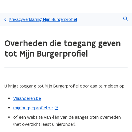
Overslaan
Zoeken
en
Privacyverklaring Mijn Burgerprofiel
naar
de
Gedaan
inhoud
Overheden die toegang geven
met
gaan
laden.
tot Mijn Burgerprofiel
U
bevindt
zich
op:
Overheden
die
U krijgt toegang tot Mijn Burgerprofiel door aan te melden op
toegang
geven
Vlaanderen.be
tot
mijnburgerprofiel.be
(
Mijn
Burgerprofiel
o
of een website van één van de aangesloten overheden
p
(het overzicht leest u hieronder).
e