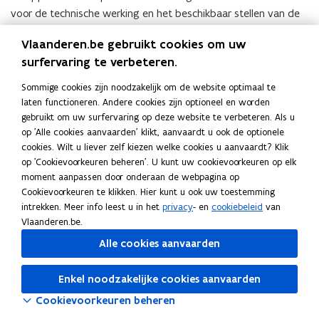
voor de technische werking en het beschikbaar stellen van de
gegevens, maar niet voor de inhoud of juistheid ervan.
Vlaanderen.be gebruikt cookies om uw
surfervaring te verbeteren.
Deel deze pagina
Sommige cookies zijn noodzakelijk om de website optimaal te
F
L
K
laten functioneren. Andere cookies zijn optioneel en worden
a
i
o
gebruikt om uw surfervaring op deze website te verbeteren. Als u
c
n
p
op 'Alle cookies aanvaarden' klikt, aanvaardt u ook de optionele
e
k
i
cookies. Wilt u liever zelf kiezen welke cookies u aanvaardt? Klik
b
e
e
op 'Cookievoorkeuren beheren'. U kunt uw cookievoorkeuren op elk
o
d
e
moment aanpassen door onderaan de webpagina op
Cookievoorkeuren te klikken. Hier kunt u ook uw toestemming
o
i
r
intrekken. Meer info leest u in het
privacy
- en
cookiebeleid
van
k
n
l
Vlaanderen.be.
o
o
i
Alle cookies aanvaarden
p
p
n
e
e
k
Enkel noodzakelijke cookies aanvaarden
n
n
n
t
t
a
Cookievoorkeuren beheren
i
i
a