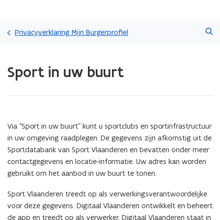
Overslaan
Zoeken
en
Privacyverklaring Mijn Burgerprofiel
naar
de
Gedaan
inhoud
Sport in uw buurt
met
gaan
laden.
U
bevindt
zich
op:
Via “Sport in uw buurt” kunt u sportclubs en sportinfrastructuur
Sport
in uw omgeving raadplegen. De gegevens zijn afkomstig uit de
in
Sportdatabank van Sport Vlaanderen en bevatten onder meer
uw
buurt
contactgegevens en locatie‑informatie. Uw adres kan worden
gebruikt om het aanbod in uw buurt te tonen.
Sport Vlaanderen treedt op als verwerkingsverantwoordelijke
voor deze gegevens. Digitaal Vlaanderen ontwikkelt en beheert
de app en treedt op als verwerker. Digitaal Vlaanderen staat in