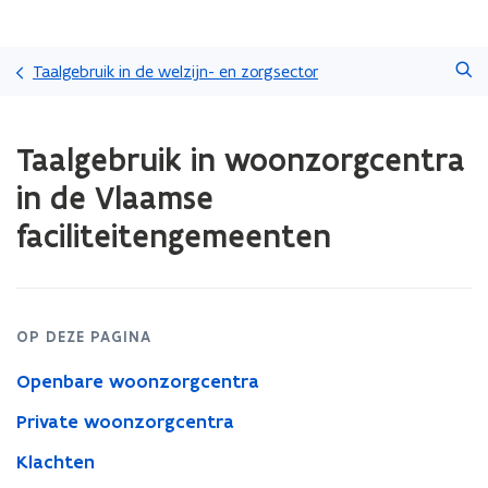
Overslaan
Zoeken
en
Taalgebruik in de welzijn- en zorgsector
naar
de
Gedaan
inhoud
Taalgebruik in woonzorgcentra
met
gaan
laden.
in de Vlaamse
U
bevindt
faciliteitengemeenten
zich
op:
Taalgebruik
in
woonzorgcentra
OP DEZE PAGINA
in
de
Openbare woonzorgcentra
Vlaamse
Private woonzorgcentra
faciliteitengemeenten
Klachten