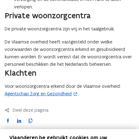
verlopen.
Private woonzorgcentra
De private woonzorgcentra zijn vrij in het taalgebruik.
De Vlaamse overheid heeft vastgesteld onder welke
voorwaarden de woonzorgcentra erkend en gesubsidieerd
kunnen worden. Er wordt vereist dat de woonzorgcentra over
personeel beschikken die het Nederlands beheersen.
Klachten
Voor woonzorgcentra erkend door de Vlaamse overheid:
Agentschap Zorg en Gezondheid
.
(
o
p
Deel deze pagina
e
F
L
K
n
a
i
o
t
c
n
p
Contact
Vlaanderen.be gebruikt cookies om uw
i