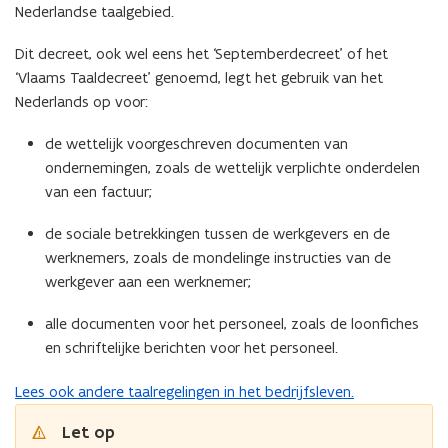
Nederlandse taalgebied.
n
d
Dit decreet, ook wel eens het ‘Septemberdecreet’ of het
o
‘Vlaams Taaldecreet’ genoemd, legt het gebruik van het
p
Nederlands op voor:
e
n
de wettelijk voorgeschreven documenten van
t
ondernemingen, zoals de wettelijk verplichte onderdelen
i
van een factuur;
n
n
de sociale betrekkingen tussen de werkgevers en de
i
werknemers, zoals de mondelinge instructies van de
e
werkgever aan een werknemer;
u
alle documenten voor het personeel, zoals de loonfiches
w
en schriftelijke berichten voor het personeel.
v
e
Lees ook andere taalregelingen in het bedrijfsleven.
n
s
Let op
t