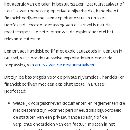
het gebruik van de talen in bestuurszaken (Bestuurstaalwet of
o
SWT) is van toepassing op private nijverheids-, handels- of
p
financiebedrijven met een exploitatiezetel in Brussel-
e
Hoofdstad. Voor de toepassing van dit artikel is niet de
n
maatschappelijke zetel, maar wel de exploitatiezetel het
t
relevante criterium.
i
n
Een privaat handelsbedrijf met exploitatiezetels in Gent en in
n
Brussel, valt voor de Brusselse exploitatiezetel onder de
i
toepassing van
art. 52 van de Bestuurstaalwet
.
e
u
Dit zijn de basisregels voor de private nijverheids-, handels- en
w
financiebedrijven met een exploitatiezetel in Brussel-
v
Hoofdstad:
e
n
Wettelijk voorgeschreven documenten en reglementen die
s
niet bestemd zijn voor het personeel, zoals bijvoorbeeld
t
de statuten van een privaat handelsbedrijf of de
e
verplichte onderdelen van een factuur, moeten in het
r