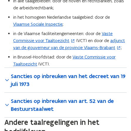
in alle taalgebieden: door de hoven en rechtbanken, zoals
de arbeidsrechtbank;
in het homogeen Nederlandse taalgebied: door de
Vlaamse Sociale Inspectie
;
in de Vlaamse faciliteitengemeenten: door de
Vaste
(
Commissie voor Taaltoezicht
(VCT) en door de
adjunct
o
(
van de gouverneur van de provincie Vlaams-Brabant
;
p
o
e
p
in Brussel-Hoofdstad: door de
Vaste Commissie voor
n
e
Taaltoezicht
(VCT).
t
n
Sancties op inbreuken van het decreet van 19
i
t
n
i
juli 1973
n
n
i
n
Sancties op inbreuken van art. 52 van de
e
i
Bestuurstaalwet
u
e
w
u
Andere taalregelingen in het
v
w