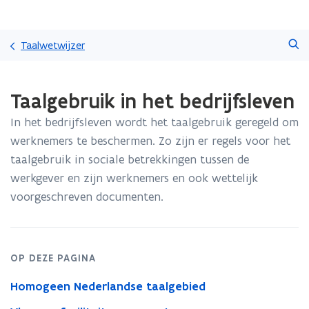
Overslaan
Zoeken
en
Taalwetwijzer
naar
de
Gedaan
inhoud
Taalgebruik in het bedrijfsleven
met
gaan
laden.
In het bedrijfsleven wordt het taalgebruik geregeld om
U
bevindt
werknemers te beschermen. Zo zijn er regels voor het
zich
taalgebruik in sociale betrekkingen tussen de
op:
werkgever en zijn werknemers en ook wettelijk
Taalgebruik
voorgeschreven documenten.
in
het
bedrijfsleven
OP DEZE PAGINA
Homogeen Nederlandse taalgebied