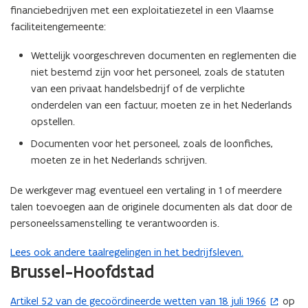
financiebedrijven met een exploitatiezetel in een Vlaamse
e
faciliteitengemeente:
u
w
Wettelijk voorgeschreven documenten en reglementen die
v
niet bestemd zijn voor het personeel, zoals de statuten
e
van een privaat handelsbedrijf of de verplichte
n
onderdelen van een factuur, moeten ze in het Nederlands
s
opstellen.
t
Documenten voor het personeel, zoals de loonfiches,
e
moeten ze in het Nederlands schrijven.
r
)
De werkgever mag eventueel een vertaling in 1 of meerdere
talen toevoegen aan de originele documenten als dat door de
personeelssamenstelling te verantwoorden is.
Lees ook andere taalregelingen in het bedrijfsleven.
Brussel-Hoofdstad
Artikel 52 van de gecoördineerde wetten van 18 juli 1966
op
(