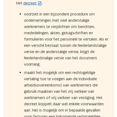
Het
decreet
:
(
e
b
r
voorziet in een bijzondere procedure om
e
)
ondernemingen met veel anderstalige
s
werknemers te verplichten om berichten,
t
mededelingen, akten, getuigschriften en
a
formulieren voor het personeel te vertalen. Als er
n
een verschil bestaat tussen de Nederlandstalige
d
versie en de anderstalige versie, krijgt de
o
Nederlandstalige versie van het document
p
voorrang.
e
n
maakt het mogelijk om een rechtsgeldige
t
vertaling toe te voegen aan de individuele
i
arbeidsovereenkomst van werknemers die
n
gebruik maakten van het vrij verkeer van
n
werknemers of vrij verkeer van vestiging. Het
i
decreet koppelt daar wel enkele voorwaarden
e
aan. Het is mogelijk om in bepaalde gevallen
u
voor facturen een bijkomende rechtsgeldige