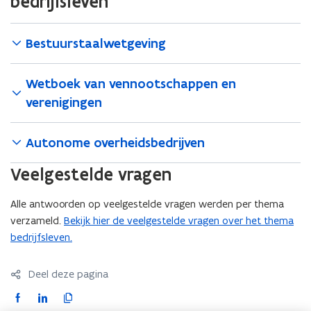
bedrijfsleven
e
v
n
e
s
n
Bestuurstaalwetgeving
t
s
e
t
Wetboek van vennootschappen en
r
e
verenigingen
)
r
)
Autonome overheidsbedrijven
Veelgestelde vragen
Alle antwoorden op veelgestelde vragen werden per thema
verzameld.
Bekijk hier de veelgestelde vragen over het thema
bedrijfsleven.
Deel deze pagina
F
L
K