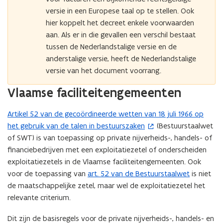
w
versie in een Europese taal op te stellen. Ook
v
hier koppelt het decreet enkele voorwaarden
e
aan. Als er in die gevallen een verschil bestaat
n
tussen de Nederlandstalige versie en de
s
anderstalige versie, heeft de Nederlandstalige
t
versie van het document voorrang.
e
Vlaamse faciliteitengemeenten
r
)
Artikel 52 van de gecoördineerde wetten van 18 juli 1966 op
(
het gebruik van de talen in bestuurszaken
(Bestuurstaalwet
o
of SWT) is van toepassing op private nijverheids-, handels- of
p
financiebedrijven met een exploitatiezetel of onderscheiden
e
exploitatiezetels in de Vlaamse faciliteitengemeenten. Ook
n
voor de toepassing van
art. 52 van de Bestuurstaalwet
is niet
t
de maatschappelijke zetel, maar wel de exploitatiezetel het
i
relevante criterium.
n
n
Dit zijn de basisregels voor de private nijverheids-, handels- en
i