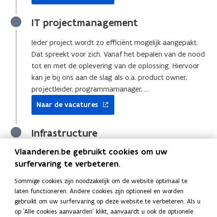
c
c
nieuw
t
t
venster
IT projectmanagement
i
i
e
e
Ieder project wordt zo efficiënt mogelijk aangepakt.
p
p
Dat spreekt voor zich. Vanaf het bepalen van de nood
r
r
tot en met de oplevering van de oplossing. Hiervoor
o
o
kan je bij ons aan de slag als o.a. product owner,
c
c
projectleider, programmamanager, …
e
e
opent
s
s
Naar de vacatures
in
e
e
nieuw
n
n
venster
a
a
Infrastructure
r
r
b
Vlaanderen.be gebruikt cookies om uw
b
Voor alles wat we doen, werken we met de beste en
e
e
surfervaring te verbeteren.
meest recente software en hardware. Dat maakt van
i
i
ons het ideale speelveld voor iedere IT en digitale
d
Sommige cookies zijn noodzakelijk om de website optimaal te
d
expert. Hiervoor kan je bij ons aan de slag als o.a. ICT
s
laten functioneren. Andere cookies zijn optioneel en worden
s
architect, strategisch aankoper, data architect, …
v
gebruikt om uw surfervaring op deze website te verbeteren. Als u
v
opent
o
op 'Alle cookies aanvaarden' klikt, aanvaardt u ook de optionele
o
Naar de vacatures