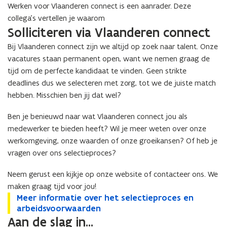
e
Werken voor Vlaanderen connect is een aanrader. Deze
t
t
collega’s vertellen je waarom
u
u
i
Solliciteren via Vlaanderen connect
i
g
g
Bij Vlaanderen connect zijn we altijd op zoek naar talent. Onze
e
e
vacatures staan permanent open, want we nemen graag de
n
n
tijd om de perfecte kandidaat te vinden. Geen strikte
i
i
s
deadlines dus we selecteren met zorg, tot we de juiste match
s
s
hebben. Misschien ben jij dat wel?
s
e
e
n
Ben je benieuwd naar wat Vlaanderen connect jou als
n
medewerker te bieden heeft? Wil je meer weten over onze
werkomgeving, onze waarden of onze groeikansen? Of heb je
vragen over ons selectieproces?
Neem gerust een kijkje op onze website of contacteer ons. We
maken graag tijd voor jou!
M
Meer informatie over het selectieproces en
M
e
arbeidsvoorwaarden
e
e
Aan de slag in...
e