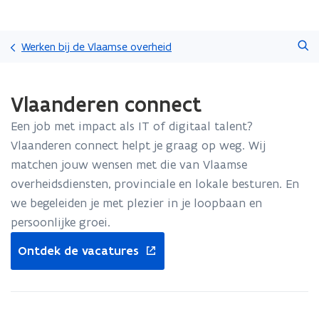
Overslaan
Zoeken
en
Werken bij de Vlaamse overheid
naar
de
Gedaan
inhoud
Vlaanderen connect
met
gaan
laden.
Een job met impact als IT of digitaal talent?
U
bevindt
Vlaanderen connect helpt je graag op weg. Wij
zich
matchen jouw wensen met die van Vlaamse
op:
overheidsdiensten, provinciale en lokale besturen. En
Vlaanderen
we begeleiden je met plezier in je loopbaan en
connect
persoonlijke groei.
opent
Ontdek de vacatures
in
nieuw
venster