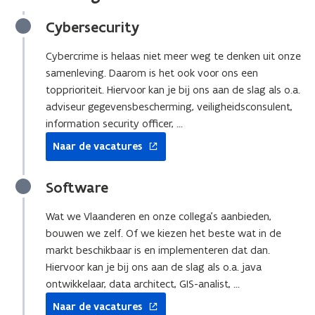
r
r
i
i
Cybersecurity
n
n
f
f
Cybercrime is helaas niet meer weg te denken uit onze
o
o
samenleving. Daarom is het ook voor ons een
r
r
topprioriteit. Hiervoor kan je bij ons aan de slag als o.a.
m
m
a
a
adviseur gegevensbescherming, veiligheidsconsulent,
t
t
information security officer, …
i
i
opent
Naar de vacatures
e
e
in
o
o
nieuw
v
v
venster
Software
e
e
r
r
Wat we Vlaanderen en onze collega’s aanbieden,
h
h
bouwen we zelf. Of we kiezen het beste wat in de
e
e
markt beschikbaar is en implementeren dat dan.
t
t
Hiervoor kan je bij ons aan de slag als o.a. java
s
s
e
e
ontwikkelaar, data architect, GIS-analist, …
l
l
opent
Naar de vacatures
e
e
in