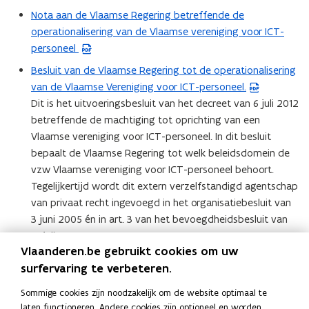
F
a
Nota aan de Vlaamse Regering betreffende de
(
b
n
operationalisering van de Vlaamse vereniging voor ICT-
P
e
d
personeel
D
s
o
F
Besluit van de Vlaamse Regering tot de operationalisering
(
t
p
b
van de Vlaamse Vereniging voor ICT-personeel.
P
a
e
e
Dit is het uitvoeringsbesluit van het decreet van 6 juli 2012
D
n
n
s
betreffende de machtiging tot oprichting van een
F
d
t
t
Vlaamse vereniging voor ICT-personeel. In dit besluit
b
o
i
a
bepaalt de Vlaamse Regering tot welk beleidsdomein de
e
p
n
n
vzw Vlaamse vereniging voor ICT-personeel behoort.
s
e
n
d
Tegelijkertijd wordt dit extern verzelfstandigd agentschap
t
n
i
o
van privaat recht ingevoegd in het organisatiebesluit van
a
t
e
p
3 juni 2005 én in art. 3 van het bevoegdheidsbesluit van
n
i
u
e
13 juli 2009.
d
n
w
n
Vlaanderen.be gebruikt cookies om uw
o
Bijlage 1:
Samenwerkingsovereenkomst van de
n
(
v
t
surfervaring te verbeteren.
p
Vlaamse Vereniging voor ICT-personeel, afgekort
i
P
e
i
e
Vlaanderen connect., en de Vlaamse Regering
e
D
n
Sommige cookies zijn noodzakelijk om de website optimaal te
n
n
laten functioneren. Andere cookies zijn optioneel en worden
u
F
s