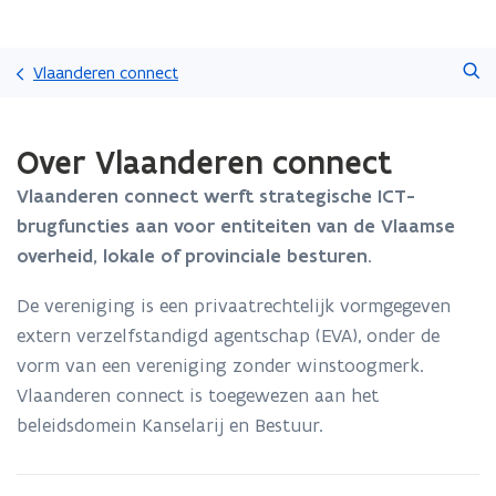
Overslaan
Zoeken
en
Vlaanderen connect
naar
de
Gedaan
inhoud
Over Vlaanderen connect
met
gaan
laden.
Vlaanderen connect werft strategische ICT-
U
bevindt
brugfuncties aan voor entiteiten van de Vlaamse
zich
overheid, lokale of provinciale besturen.
op:
Over
De vereniging is een privaatrechtelijk vormgegeven
Vlaanderen
extern verzelfstandigd agentschap (EVA), onder de
connect
vorm van een vereniging zonder winstoogmerk.
Vlaanderen connect is toegewezen aan het
beleidsdomein Kanselarij en Bestuur.