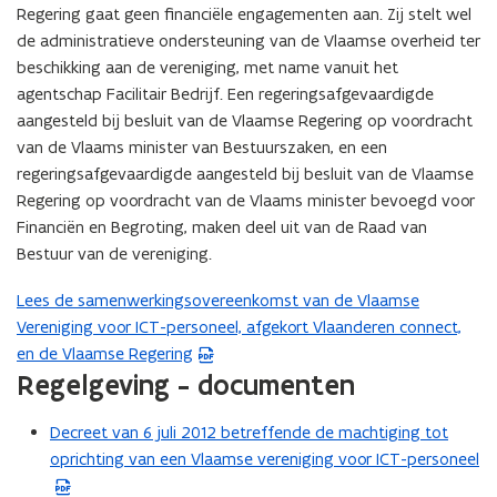
Regering gaat geen financiële engagementen aan. Zij stelt wel
de administratieve ondersteuning van de Vlaamse overheid ter
beschikking aan de vereniging, met name vanuit het
agentschap Facilitair Bedrijf. Een regeringsafgevaardigde
aangesteld bij besluit van de Vlaamse Regering op voordracht
van de Vlaams minister van Bestuurszaken, en een
regeringsafgevaardigde aangesteld bij besluit van de Vlaamse
Regering op voordracht van de Vlaams minister bevoegd voor
Financiën en Begroting, maken deel uit van de Raad van
Bestuur van de vereniging.
Lees de samenwerkingsovereenkomst van de Vlaamse
(
Vereniging voor ICT-personeel, afgekort Vlaanderen connect,
P
en de Vlaamse Regering
D
Regelgeving - documenten
F
b
Decreet van 6 juli 2012 betreffende de machtiging tot
(
e
oprichting van een Vlaamse vereniging voor ICT-personeel
P
s
D
t