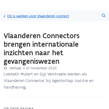
Overslaan
Zoeken
en
Dit is werken voor Vlaanderen connect
naar
de
Gedaan
inhoud
Vlaanderen Connectors
met
gaan
laden.
brengen internationale
U
bevindt
inzichten naar het
zich
gevangeniswezen
op:
Vlaanderen
Verhaal
 •
27 november 2025
Connectors
Liesbeth Mutert en Gijs Verstraete werken als
brengen
internationale
Vlaanderen Connector bij Agentschap Justitie en
inzichten
handhaving.
naar
het
gevangeniswezen
OP DEZE PAGINA