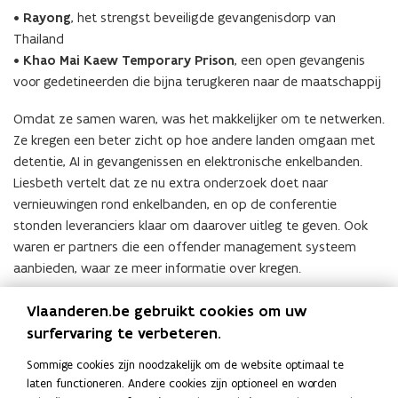
•
Rayong
, het strengst beveiligde gevangenisdorp van
Thailand
•
Khao Mai Kaew Temporary Prison
, een open gevangenis
voor gedetineerden die bijna terugkeren naar de maatschappij
Omdat ze samen waren, was het makkelijker om te netwerken.
Ze kregen een beter zicht op hoe andere landen omgaan met
detentie, AI in gevangenissen en elektronische enkelbanden.
Liesbeth vertelt dat ze nu extra onderzoek doet naar
vernieuwingen rond enkelbanden, en op de conferentie
stonden leveranciers klaar om daarover uitleg te geven. Ook
waren er partners die een offender management systeem
aanbieden, waar ze meer informatie over kregen.
Vlaanderen.be gebruikt cookies om uw
surfervaring te verbeteren.
Het was fijn om nieuwe dingen te leren
Sommige cookies zijn noodzakelijk om de website optimaal te
kennen op de conferentie, maar ook
laten functioneren. Andere cookies zijn optioneel en worden