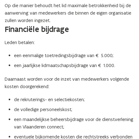
r
r
Op die manier behoudt het lid maximale betrokkenheid bij de
e
e
aanwerving van medewerkers die binnen de eigen organisatie
n
n
zullen worden ingezet.
c
c
Financiële bijdrage
o
o
n
n
Leden betalen:
n
n
e
e
een eenmalige toetredingsbijdrage van € 5.000;
c
c
t
t
een jaarlijkse lidmaatschapsbijdrage van € 1.000.
Daarnaast worden voor de inzet van medewerkers volgende
kosten doorgerekend:
de rekruterings- en selectiekosten;
de volledige personeelskost;
een maandelijkse beheersbijdrage voor de dienstverlening
van Vlaanderen connect;
eventuele bijkomende kosten die rechtstreeks verbonden