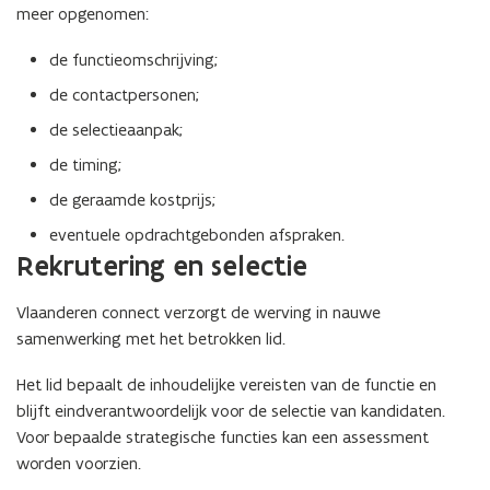
meer opgenomen:
e
e
r
r
de functieomschrijving;
l
l
i
i
de contactpersonen;
d
d
de selectieaanpak;
m
m
a
a
de timing;
a
a
de geraamde kostprijs;
t
t
s
s
eventuele opdrachtgebonden afspraken.
c
c
Rekrutering en selectie
h
h
a
a
Vlaanderen connect verzorgt de werving in nauwe
p
p
samenwerking met het betrokken lid.
V
V
l
l
Het lid bepaalt de inhoudelijke vereisten van de functie en
a
a
a
blijft eindverantwoordelijk voor de selectie van kandidaten.
a
n
n
Voor bepaalde strategische functies kan een assessment
d
d
worden voorzien.
e
e