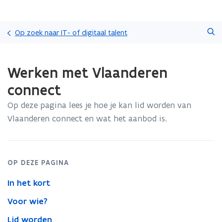
Overslaan
Zoeken
en
Op zoek naar IT- of digitaal talent
naar
de
Gedaan
inhoud
Werken met Vlaanderen
met
gaan
laden.
connect
U
bevindt
Op deze pagina lees je hoe je kan lid worden van
zich
Vlaanderen connect en wat het aanbod is.
op:
Werken
met
Vlaanderen
connect
OP DEZE PAGINA
In het kort
Voor wie?
Lid worden