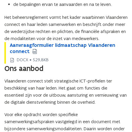
de bepalingen ervan te aanvaarden en na te leven.
Het beheersreglement vormt het kader waarbinnen Vlaanderen
connect en haar leden samenwerken en beschrijft onder meer
de wederzijdse rechten en plichten, de financiële afspraken en
de modaliteiten voor de inzet van medewerkers.
A
Aanvraagformulier lidmaatschap Vlaanderen
A
a
connect
a
n
n
DOCX • 529,8KB
v
v
Ons aanbod
r
r
a
a
Vlaanderen connect stelt strategische ICT-profielen ter
a
a
g
beschikking van haar leden. Het gaat om functies die
g
f
f
essentieel zijn voor de uitbouw, aansturing en vernieuwing van
o
o
de digitale dienstverlening binnen de overheid.
r
r
m
m
Voor elke opdracht worden specifieke
u
u
samenwerkingsafspraken vastgelegd in een document met
l
l
bijzondere samenwerkingsmodaliteiten. Daarin worden onder
i
i