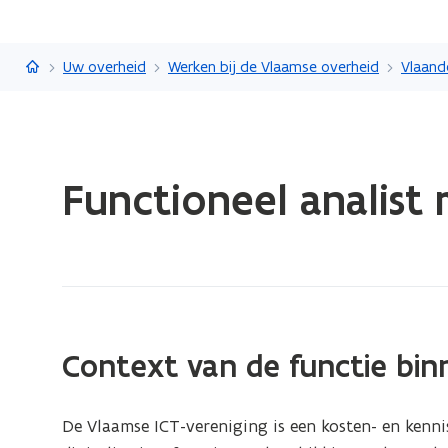
Vlaanderen.be
Uw overheid
Werken bij de Vlaamse overheid
Vlaand
Gedaan
Functioneel analist 
met
laden.
U
bevindt
zich
op:
Functioneel
Context van de functie bin
analist
medior
De Vlaamse ICT-vereniging is een kosten- en kennis
(klasse