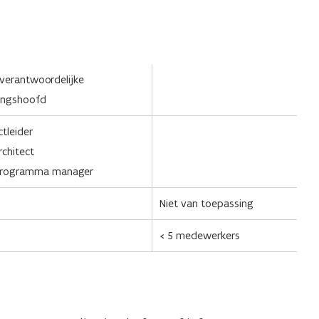
erantwoordelijke
ingshoofd
ctleider
rchitect
programma manager
Niet van toepassing
< 5 medewerkers