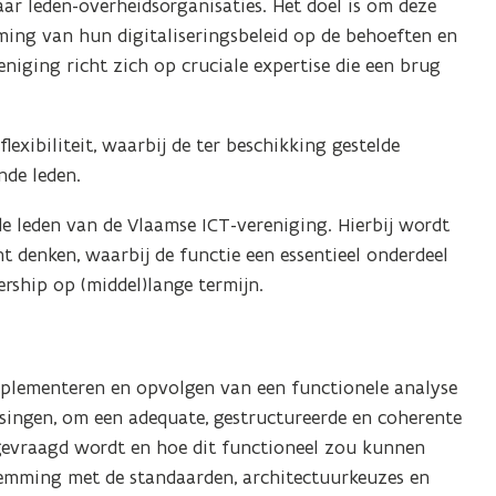
haar leden-overheidsorganisaties. Het doel is om deze
ming van hun digitaliseringsbeleid op de behoeften en
eniging richt zich op cruciale expertise die een brug
exibiliteit, waarbij de ter beschikking gestelde
nde leden.
de leden van de Vlaamse ICT-vereniging. Hierbij wordt
t denken, waarbij de functie een essentieel onderdeel
rship op (middel)lange termijn.
mplementeren en opvolgen van een functionele analyse
singen, om een adequate, gestructureerde en coherente
gevraagd wordt en hoe dit functioneel zou kunnen
temming met de standaarden, architectuurkeuzes en