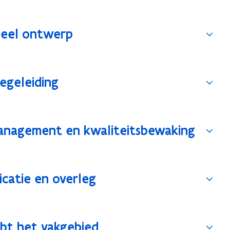
neel ontwerp
egeleiding
management en kwaliteitsbewaking
catie en overleg
mbt het vakgebied