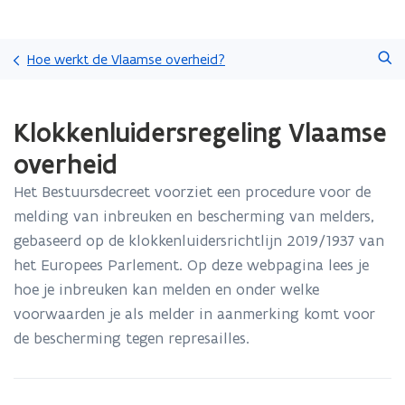
Overslaan
Zoeken
en
Hoe werkt de Vlaamse overheid?
naar
de
Gedaan
inhoud
Klokkenluidersregeling Vlaamse
met
gaan
laden.
overheid
U
bevindt
Het Bestuursdecreet voorziet een procedure voor de
zich
melding van inbreuken en bescherming van melders,
op:
Klokkenluidersregeling
gebaseerd op de klokkenluidersrichtlijn 2019/1937 van
Vlaamse
het Europees Parlement. Op deze webpagina lees je
overheid
hoe je inbreuken kan melden en onder welke
voorwaarden je als melder in aanmerking komt voor
de bescherming tegen represailles.