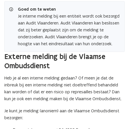
n
p
s
Goed om te weten
e
t
Je interne melding bij een entiteit wordt ook bezorgd
n
e
aan Audit Vlaanderen. Audit Vlaanderen kan beslissen
t
r
dat zij beter geplaatst zijn om de melding te
i
)
onderzoeken. Audit Vlaanderen brengt je op de
n
hoogte van het eindresultaat van hun onderzoek.
n
i
Externe melding bij de Vlaamse
e
Ombudsdienst
u
w
Heb je al een interne melding gedaan? Of meen je dat de
v
inbreuk bij een interne melding niet doeltreffend behandeld
e
kan worden of dat er een risico op represailles bestaat? Dan
n
kun je ook een melding maken bij de Vlaamse Ombudsdienst.
s
t
Je kunt je melding (anoniem) aan de Vlaamse Ombudsdienst
e
bezorgen:
r