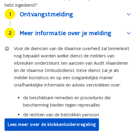
hebt ingediend?
p
Ontvangstmelding
Stap
l
1
i
c
Meer informatie over je melding
Stap
2
a
t
Voor de diensten van de Vlaamse overheid zal binnenkort
i
nog bepaald worden welke dienst de melders van
e
inbreuken ondersteunt ten aanzien van Audit Vlaanderen
)
en de Vlaamse Ombudsdienst. Deze dienst zal je als
melder kosteloos en op een toegankelijke manier
onafhankelijke informatie en advies verstrekken over:
de beschikbare remedies en procedures die
bescherming bieden tegen represailles
de rechten van de betrokken persoon
Lees meer over de klokkenluidersregeling