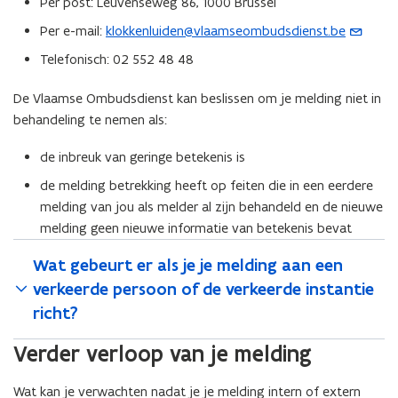
)
Per post: Leuvenseweg 86, 1000 Brussel
Per e-mail:
klokkenluiden@vlaamseombudsdienst.be
(
o
Telefonisch: 02 552 48 48
p
e
De Vlaamse Ombudsdienst kan beslissen om je melding niet in
n
behandeling te nemen als:
t
de inbreuk van geringe betekenis is
i
n
de melding betrekking heeft op feiten die in een eerdere
u
melding van jou als melder al zijn behandeld en de nieuwe
w
melding geen nieuwe informatie van betekenis bevat
e
Wat gebeurt er als je je melding aan een
-
verkeerde persoon of de verkeerde instantie
m
a
richt?
i
Verder verloop van je melding
l
a
Wat kan je verwachten nadat je je melding intern of extern
p