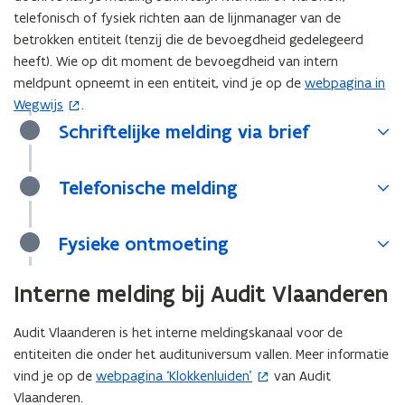
telefonisch of fysiek richten aan de lijnmanager van de
betrokken entiteit (tenzij die de bevoegdheid gedelegeerd
heeft). Wie op dit moment de bevoegdheid van intern
meldpunt opneemt in een entiteit, vind je op de
webpagina in
(
Wegwijs
.
o
p
Schriftelijke melding via brief
e
n
Telefonische melding
t
i
n
Fysieke ontmoeting
n
i
Interne melding bij Audit Vlaanderen
e
u
Audit Vlaanderen is het interne meldingskanaal voor de
w
entiteiten die onder het audituniversum vallen. Meer informatie
v
vind je op de
webpagina ‘Klokkenluiden’
van Audit
(
e
Vlaanderen.
o