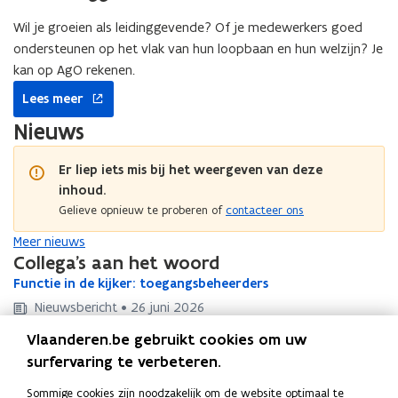
venster
Wil je groeien als leidinggevende? Of je medewerkers goed
ondersteunen op het vlak van hun loopbaan en hun welzijn? Je
kan op AgO rekenen.
opent
Lees meer
in
nieuw
Nieuws
venster
Er liep iets mis bij het weergeven van deze
inhoud.
Gelieve opnieuw te proberen of
contacteer ons
Meer nieuws
Collega's aan het woord
F
Functie in de kijker: toegangsbeheerders
F
u
u
Nieuwsbericht • 26 juni 2026
n
n
F
Functie in de kijker: preventieadviseurs arbeidsveiligheid
F
c
Vlaanderen.be gebruikt cookies om uw
c
u
u
t
Nieuwsbericht • 28 april 2026
t
n
surfervaring te verbeteren.
n
i
2
2 april Wereld Autismedag: Dwight deelt zijn verhaal
2
c
i
c
e
a
a
t
Verhaal • april 2026
Sommige cookies zijn noodzakelijk om de website optimaal te
e