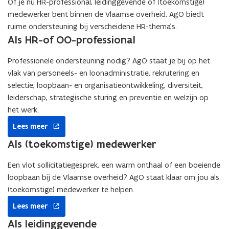
Of je nu HR-professional, leidinggevende of (toekomstige)
medewerker bent binnen de Vlaamse overheid, AgO biedt
ruime ondersteuning bij verscheidene HR-thema’s.
Als HR-of OO-professional
Professionele ondersteuning nodig? AgO staat je bij op het
vlak van personeels- en loonadministratie, rekrutering en
selectie, loopbaan- en organisatieontwikkeling, diversiteit,
leiderschap, strategische sturing en preventie en welzijn op
het werk.
opent
Lees meer
in
nieuw
Als (toekomstige) medewerker
venster
Een vlot sollicitatiegesprek, een warm onthaal of een boeiende
loopbaan bij de Vlaamse overheid? AgO staat klaar om jou als
(toekomstige) medewerker te helpen.
opent
Lees meer
in
nieuw
Als leidinggevende