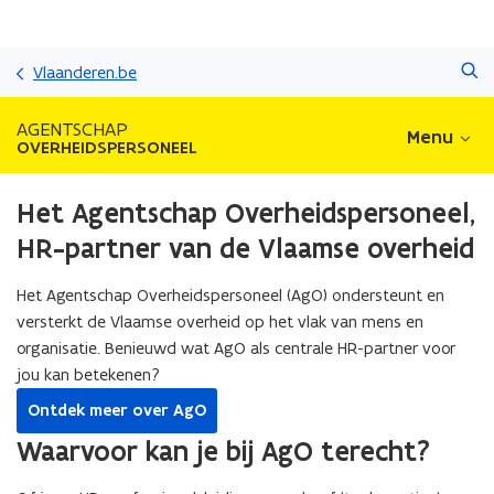
Overslaan
Zoeken
en
Vlaanderen.be
naar
de
AGENTSCHAP
Menu
inhoud
OVERHEIDSPERSONEEL
gaan
Het Agentschap Overheidspersoneel,
HR-partner van de Vlaamse overheid
Het Agentschap Overheidspersoneel (AgO) ondersteunt en
versterkt de Vlaamse overheid op het vlak van mens en
organisatie. Benieuwd wat AgO als centrale HR-partner voor
jou kan betekenen?
Ontdek meer over AgO
Waarvoor kan je bij AgO terecht?