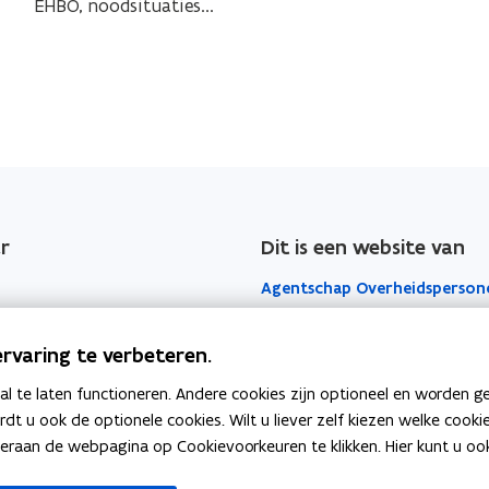
n
i
EHBO, noodsituaties...
n
i
g
l
g
l
e
i
i
e
v
g
g
v
a
h
h
a
l
e
e
l
e
i
i
n
e
d
d
r
n
e
e
e
r
Dit is een website van
r
n
-
n
e
n
Agentschap Overheidsperson
i
n
o
-
n
o
o
i
Het Facilitair Bedrijf
t
rvaring te verbeteren.
d
o
n
e
s
d
Digitaal Vlaanderen
 te laten functioneren. Andere cookies zijn optioneel en worden g
t
g
i
s
ardt u ook de optionele cookies. Wilt u liever zelf kiezen welke cook
r
e
t
Departement Kanselarij en Bu
i
an de webpagina op Cookievoorkeuren te klikken. Hier kunt u ook 
a
g
u
Zaken
t
t
r