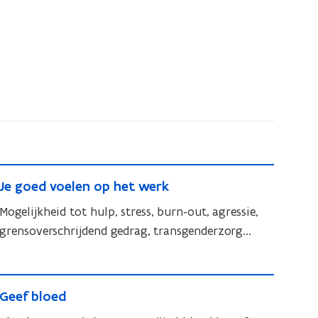
J
J
Je goed voelen op het werk
e
e
g
Mogelijkheid tot hulp, stress, burn-out, agressie,
g
o
grensoverschrijdend gedrag, transgenderzorg...
o
e
e
d
d
G
v
v
G
Geef bloed
e
o
o
e