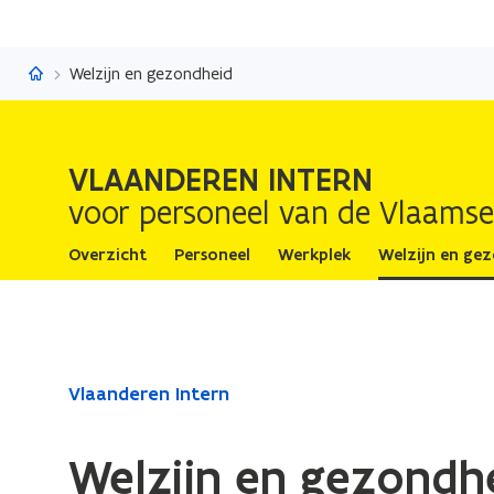
Vlaanderen Intern
Welzijn en gezondheid
VLAANDEREN INTERN
voor personeel van de Vlaamse
Overzicht
Personeel
Werkplek
Welzijn en ge
Gedaan
Vlaanderen Intern
met
laden.
Welzijn en gezondh
U