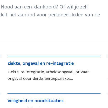
? Nood aan een klankbord? Of wil je zelf
elt het aanbod voor personeelsleden van de
Z
Z
Ziekte, ongeval en re-integratie
i
i
e
Ziekte, re-integratie, arbeidsongeval, privaat
e
k
ongeval door derde, beroepsziekte...
k
t
t
e
e
V
,
,
V
Veiligheid en noodsituaties
e
o
o
e