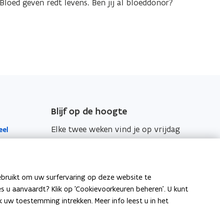
e
e
Bloed geven redt levens. Ben jij al bloeddonor?
e
e
l
f
l
f
e
b
b
e
n
l
l
n
o
o
o
o
p
e
e
p
h
d
d
e
h
t
e
w
Blijf op de hoogte
t
e
w
Elke twee weken vind je op vrijdag
eel
r
e
de nieuwsbrief van Vlaanderen
k
r
Intern in je mailbox.
k
Schrijf je in
ebruikt om uw surfervaring op deze website te
ies u aanvaardt? Klik op 'Cookievoorkeuren beheren'. U kunt
itenlandse
uw toestemming intrekken. Meer info leest u in het