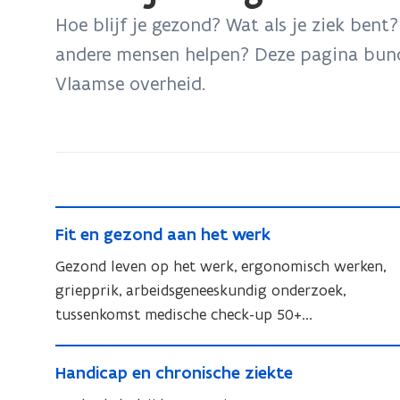
bevindt
Hoe blijf je gezond? Wat als je ziek bent
zich
andere mensen helpen? Deze pagina bund
op:
Vlaamse overheid.
Welzijn
en
gezondheid
F
F
Fit en gezond aan het werk
i
i
t
Gezond leven op het werk, ergonomisch werken,
t
e
griepprik, arbeidsgeneeskundig onderzoek,
e
n
tussenkomst medische check-up 50+...
n
g
g
H
e
e
H
Handicap en chronische ziekte
a
z
z
a