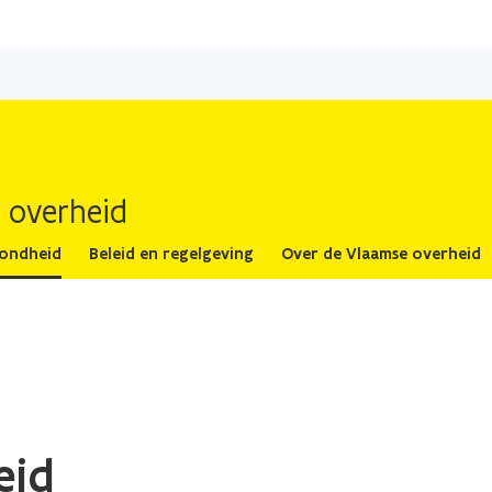
Overslaan
en
naar
de
inhoud
gaan
 overheid
zondheid
Beleid en regelgeving
Over de Vlaamse overheid
eid