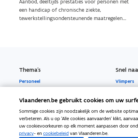
o
n
Aanbod, deeltijds prestaties voor personen met
o
n
n
d
een handicap of chronische ziekte,
n
d
d
i
tewerkstellingsondersteunende maatregelen...
i
d
a
c
c
a
a
a
a
a
n
p
p
n
h
e
e
e
h
n
n
t
e
c
w
c
Thema's
Snel naa
t
h
e
h
w
r
Personeel
Vlimpers
r
r
o
e
k
o
n
r
Werkplek
Facilipunt
Vlaanderen.be gebruikt cookies om uw surfe
i
n
k
s
i
o
Beleid en regelgeving
Orafin
Sommige cookies zijn noodzakelijk om de website optimaal
c
s
p
verbeteren. Als u op 'Alle cookies aanvaarden' klikt, aanva
h
Welzijn en gezondheid
e
c
uw cookievoorkeuren op elk moment aanpassen door ondera
e
n
privacy
- en
cookiebeleid
van Vlaanderen.be.
h