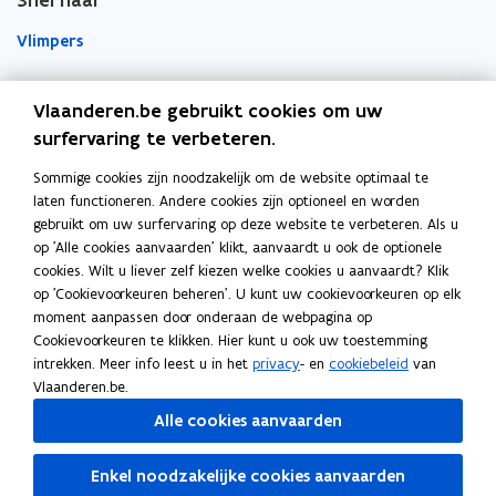
Snel naar
Vlimpers
Facilipunt
Vlaanderen.be gebruikt cookies om uw
surfervaring te verbeteren.
o
Orafin
p
Dit is een website van
Sommige cookies zijn noodzakelijk om de website optimaal te
e
laten functioneren. Andere cookies zijn optioneel en worden
Agentschap Overheidspersoneel
n
gebruikt om uw surfervaring op deze website te verbeteren. Als u
t
op 'Alle cookies aanvaarden' klikt, aanvaardt u ook de optionele
Het Facilitair Bedrijf
i
cookies. Wilt u liever zelf kiezen welke cookies u aanvaardt? Klik
op 'Cookievoorkeuren beheren'. U kunt uw cookievoorkeuren op elk
n
Digitaal Vlaanderen
moment aanpassen door onderaan de webpagina op
n
Cookievoorkeuren te klikken. Hier kunt u ook uw toestemming
i
Departement Kanselarij en Buitenlandse Zaken
intrekken. Meer info leest u in het
privacy
- en
cookiebeleid
van
e
Blijf op de hoogte
Vlaanderen.be.
u
Elke twee weken vind je op vrijdag de nieuwsbrief van
Alle cookies aanvaarden
w
Vlaanderen Intern in je mailbox.
v
Enkel noodzakelijke cookies aanvaarden
Schrijf je in
e