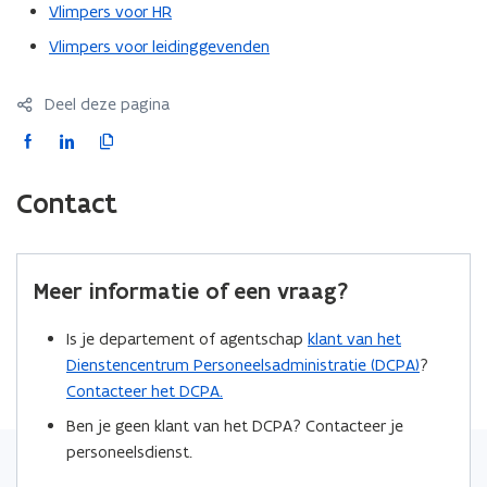
i
n
Vlimpers voor HR
V
m
u
n
V
l
u
l
Vlimpers voor leidinggevenden
l
n
i
l
i
i
m
i
i
e
m
Deel deze pagina
p
e
e
r
p
e
r
u
F
L
K
e
r
w
a
i
o
r
s
v
c
n
p
s
Contact
e
e
k
i
n
b
e
e
s
o
d
e
Meer informatie of een vraag?
t
o
i
r
e
k
n
l
Is je departement of agentschap
klant van het
r
o
o
i
Dienstencentrum Personeelsadministratie (DCPA)
?
)
p
p
n
Contacteer het DCPA.
e
e
k
n
n
Ben je geen klant van het DCPA? Contacteer je
n
t
t
personeelsdienst.
a
i
i
a