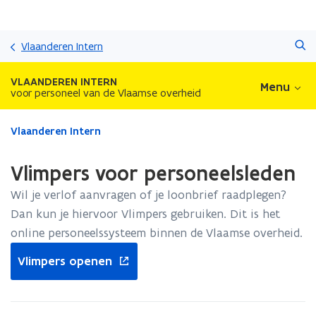
Overslaan
Zoeken
en
Vlaanderen Intern
naar
de
VLAANDEREN INTERN
Menu
inhoud
voor personeel van de Vlaamse overheid
gaan
Gedaan
Vlaanderen Intern
met
laden.
Vlimpers voor personeelsleden
U
bevindt
Wil je verlof aanvragen of je loonbrief raadplegen?
zich
Dan kun je hiervoor Vlimpers gebruiken. Dit is het
op:
online personeelssysteem binnen de Vlaamse overheid.
Vlimpers
voor
opent
Vlimpers openen
personeelsleden
in
nieuw
venster