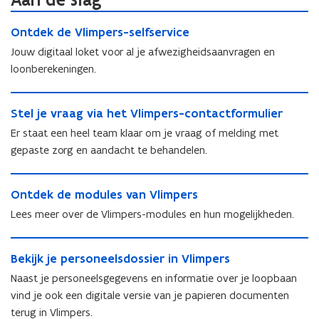
i
O
O
Ontdek de Vlimpers-selfservice
n
n
n
t
n
Jouw digitaal loket voor al je afwezigheidsaanvragen en
t
d
i
loonberekeningen.
d
e
e
e
k
S
u
k
d
S
Stel je vraag via het Vlimpers-contactformulier
t
w
d
e
t
e
Er staat een heel team klaar om je vraag of melding met
v
e
V
e
l
V
gepaste zorg en aandacht te behandelen.
e
l
l
j
l
i
n
j
e
i
O
m
s
e
v
O
Ontdek de modules van Vlimpers
m
n
p
v
t
r
n
p
t
e
Lees meer over de Vlimpers-modules en hun mogelijkheden.
r
a
e
t
e
d
r
a
a
r
d
r
e
s
B
a
g
e
)
s
k
-
B
Bekijk je personeelsdossier in Vlimpers
e
g
v
k
-
d
s
e
k
v
i
Naast je personeelsgegevens en informatie over je loopbaan
d
s
e
e
k
i
i
a
vind je ook een digitale versie van je papieren documenten
e
e
m
l
i
j
a
h
m
terug in Vlimpers.
l
o
f
j
k