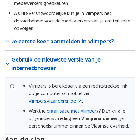
medewerkers goedkeuren.
Als HR-verantwoordelijke kun je in Vlimpers het
dossierbeheer voor de medewerkers van je entiteit mee
opvolgen.
Je eerste keer aanmelden in Vlimpers?
Gebruik de nieuwste versie van je
internetbrowser
Vlimpers is bereikbaar via een rechtstreekse link
op je computer of mobiel via
vlimpers.vlaanderen.be
.
(
o
Werkt je
organisatie met Vlimpers
? Dan krijg je
p
bij je indiensttreding een
Vlimpersnummer
, je
e
personeelsnummer binnen de Vlaamse overheid.
n
Aan de slag
t