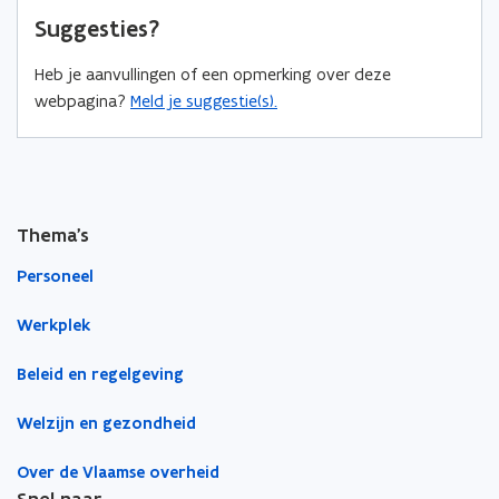
n
n
r
Suggesties?
n
n
k
i
i
l
Heb je aanvullingen of een opmerking over deze
e
e
e
webpagina?
Meld je suggestie(s).
u
u
m
w
w
b
v
v
o
e
e
r
n
n
d
Thema's
s
s
Personeel
t
t
e
e
Werkplek
r
r
Beleid en regelgeving
Welzijn en gezondheid
Over de Vlaamse overheid