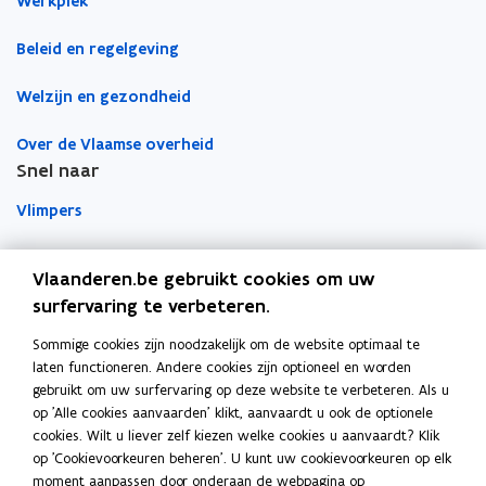
Werkplek
s
s
Beleid en regelgeving
t
t
e
e
Welzijn en gezondheid
r
r
Over de Vlaamse overheid
Snel naar
Vlimpers
Facilipunt
Vlaanderen.be gebruikt cookies om uw
surfervaring te verbeteren.
o
Orafin
p
Dit is een website van
Sommige cookies zijn noodzakelijk om de website optimaal te
e
laten functioneren. Andere cookies zijn optioneel en worden
Agentschap Overheidspersoneel
n
gebruikt om uw surfervaring op deze website te verbeteren. Als u
t
op 'Alle cookies aanvaarden' klikt, aanvaardt u ook de optionele
Het Facilitair Bedrijf
i
cookies. Wilt u liever zelf kiezen welke cookies u aanvaardt? Klik
op 'Cookievoorkeuren beheren'. U kunt uw cookievoorkeuren op elk
n
Digitaal Vlaanderen
moment aanpassen door onderaan de webpagina op