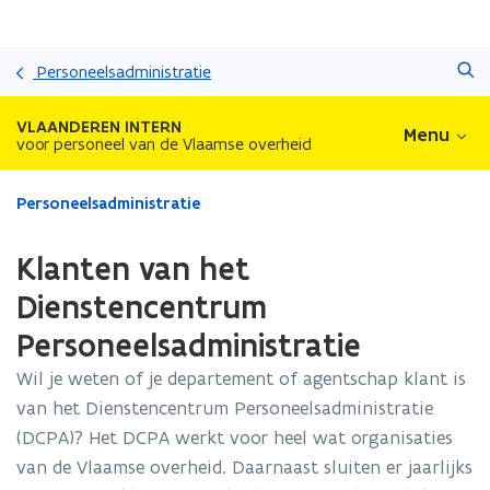
Overslaan
Zoeken
en
Personeelsadministratie
naar
de
VLAANDEREN INTERN
Menu
inhoud
voor personeel van de Vlaamse overheid
gaan
Gedaan
Personeelsadministratie
met
laden.
Klanten van het
U
bevindt
Dienstencentrum
zich
Personeelsadministratie
op:
Klanten
Wil je weten of je departement of agentschap klant is
van
van het Dienstencentrum Personeelsadministratie
het
Dienstencentrum
(DCPA)? Het DCPA werkt voor heel wat organisaties
Personeelsadministratie
van de Vlaamse overheid. Daarnaast sluiten er jaarlijks