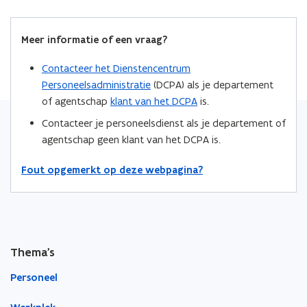
b
e
e
o
d
e
Meer informatie of een vraag?
o
i
r
k
n
l
Contacteer het Dienstencentrum
o
o
i
Personeelsadministratie
(DCPA) als je departement
p
p
n
of agentschap
klant van het DCPA
is.
e
e
k
Contacteer je personeelsdienst als je departement of
n
n
n
agentschap geen klant van het DCPA is.
t
t
a
i
i
a
Fout opgemerkt op deze webpagina?
n
n
r
n
n
k
i
i
l
e
e
e
u
u
m
Thema's
w
w
b
v
v
o
Personeel
e
e
r
n
n
d