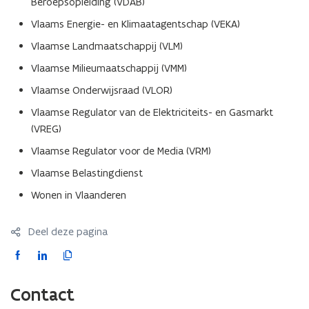
Beroepsopleiding (VDAB)
Vlaams Energie- en Klimaatagentschap (VEKA)
Vlaamse Landmaatschappij (VLM)
Vlaamse Milieumaatschappij (VMM)
Vlaamse Onderwijsraad (VLOR)
Vlaamse Regulator van de Elektriciteits- en Gasmarkt
(VREG)
Vlaamse Regulator voor de Media (VRM)
Vlaamse Belastingdienst
Wonen in Vlaanderen
Deel deze pagina
F
L
K
a
i
o
c
n
p
Contact
e
k
i