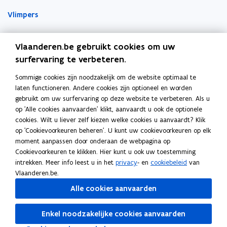
n
n
r
Vlimpers
n
n
k
i
i
l
Facilipunt
e
e
e
Vlaanderen.be gebruikt cookies om uw
u
u
m
surfervaring te verbeteren.
o
Orafin
w
w
b
p
Dit is een website van
v
v
o
Sommige cookies zijn noodzakelijk om de website optimaal te
e
e
e
r
laten functioneren. Andere cookies zijn optioneel en worden
Agentschap Overheidspersoneel
n
gebruikt om uw surfervaring op deze website te verbeteren. Als u
n
n
d
t
op 'Alle cookies aanvaarden' klikt, aanvaardt u ook de optionele
Het Facilitair Bedrijf
s
s
i
cookies. Wilt u liever zelf kiezen welke cookies u aanvaardt? Klik
t
t
op 'Cookievoorkeuren beheren'. U kunt uw cookievoorkeuren op elk
n
Digitaal Vlaanderen
e
e
moment aanpassen door onderaan de webpagina op
n
r
r
Cookievoorkeuren te klikken. Hier kunt u ook uw toestemming
i
Departement Kanselarij en Buitenlandse Zaken
intrekken. Meer info leest u in het
privacy
- en
cookiebeleid
van
e
Blijf op de hoogte
Vlaanderen.be.
u
Elke twee weken vind je op vrijdag de nieuwsbrief van
Alle cookies aanvaarden
w
Vlaanderen Intern in je mailbox.
v
Enkel noodzakelijke cookies aanvaarden
Schrijf je in
e